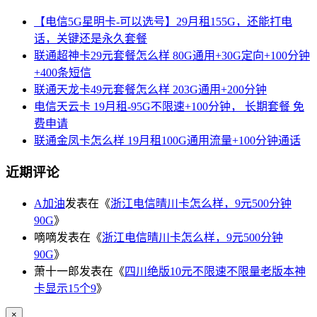
【电信5G星明卡-可以选号】29月租155G，还能打电
话，关键还是永久套餐
联通超神卡29元套餐怎么样 80G通用+30G定向+100分钟
+400条短信
联通天龙卡49元套餐怎么样 203G通用+200分钟
电信天云卡 19月租-95G不限速+100分钟， 长期套餐 免
费申请
联通金凤卡怎么样 19月租100G通用流量+100分钟通话
近期评论
A加油
发表在《
浙江电信晴川卡怎么样，9元500分钟
90G
》
嘀嘀
发表在《
浙江电信晴川卡怎么样，9元500分钟
90G
》
萧十一郎
发表在《
四川绝版10元不限速不限量老版本神
卡显示15个9
》
×