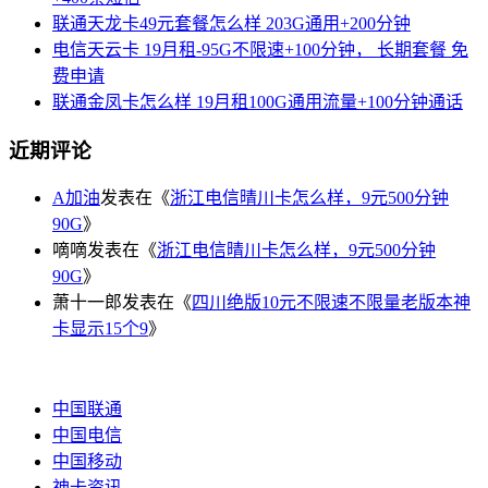
联通天龙卡49元套餐怎么样 203G通用+200分钟
电信天云卡 19月租-95G不限速+100分钟， 长期套餐 免
费申请
联通金凤卡怎么样 19月租100G通用流量+100分钟通话
近期评论
A加油
发表在《
浙江电信晴川卡怎么样，9元500分钟
90G
》
嘀嘀
发表在《
浙江电信晴川卡怎么样，9元500分钟
90G
》
萧十一郎
发表在《
四川绝版10元不限速不限量老版本神
卡显示15个9
》
中国联通
中国电信
中国移动
神卡资讯