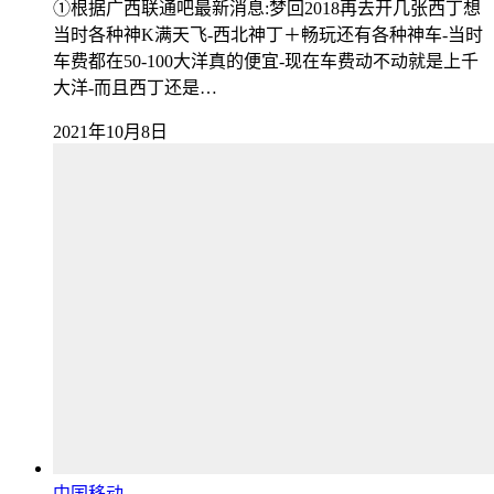
①根据广西联通吧最新消息:梦回2018再去开几张西丁想
当时各种神K满天飞-西北神丁＋畅玩还有各种神车-当时
车费都在50-100大洋真的便宜-现在车费动不动就是上千
大洋-而且西丁还是…
2021年10月8日
中国移动