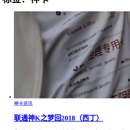
神卡资讯
联通神K之梦回2018（西丁）