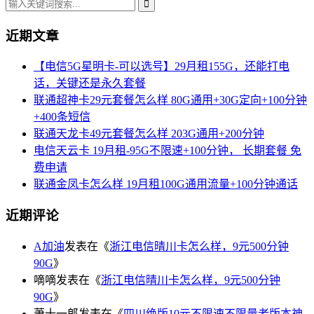
近期文章
【电信5G星明卡-可以选号】29月租155G，还能打电
话，关键还是永久套餐
联通超神卡29元套餐怎么样 80G通用+30G定向+100分钟
+400条短信
联通天龙卡49元套餐怎么样 203G通用+200分钟
电信天云卡 19月租-95G不限速+100分钟， 长期套餐 免
费申请
联通金凤卡怎么样 19月租100G通用流量+100分钟通话
近期评论
A加油
发表在《
浙江电信晴川卡怎么样，9元500分钟
90G
》
嘀嘀
发表在《
浙江电信晴川卡怎么样，9元500分钟
90G
》
萧十一郎
发表在《
四川绝版10元不限速不限量老版本神