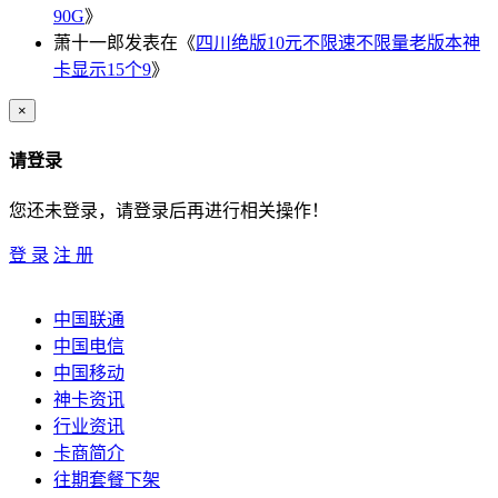
90G
》
萧十一郎
发表在《
四川绝版10元不限速不限量老版本神
卡显示15个9
》
×
请登录
您还未登录，请登录后再进行相关操作！
登 录
注 册
中国联通
中国电信
中国移动
神卡资讯
行业资讯
卡商简介
往期套餐下架