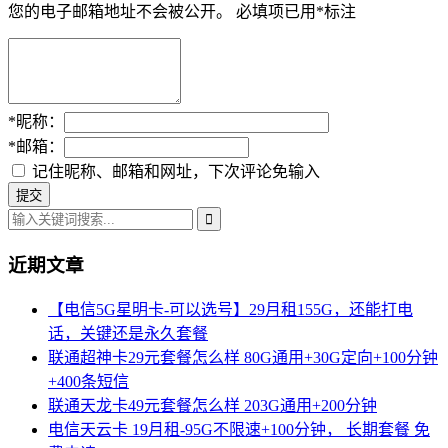
您的电子邮箱地址不会被公开。
必填项已用
*
标注
*
昵称：
*
邮箱：
记住昵称、邮箱和网址，下次评论免输入
近期文章
【电信5G星明卡-可以选号】29月租155G，还能打电
话，关键还是永久套餐
联通超神卡29元套餐怎么样 80G通用+30G定向+100分钟
+400条短信
联通天龙卡49元套餐怎么样 203G通用+200分钟
电信天云卡 19月租-95G不限速+100分钟， 长期套餐 免