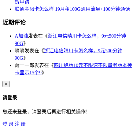
费申请
联通金凤卡怎么样 19月租100G通用流量+100分钟通话
近期评论
A加油
发表在《
浙江电信晴川卡怎么样，9元500分钟
90G
》
嘀嘀
发表在《
浙江电信晴川卡怎么样，9元500分钟
90G
》
萧十一郎
发表在《
四川绝版10元不限速不限量老版本神
卡显示15个9
》
×
请登录
您还未登录，请登录后再进行相关操作！
登 录
注 册