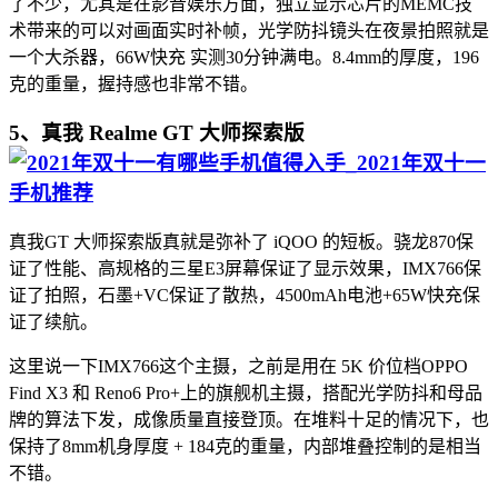
了不少，尤其是在影音娱乐方面，独立显示芯片的MEMC技
术带来的可以对画面实时补帧，光学防抖镜头在夜景拍照就是
一个大杀器，66W快充 实测30分钟满电。8.4mm的厚度，196
克的重量，握持感也非常不错。
5、真我 Realme GT 大师探索版
真我GT 大师探索版真就是弥补了 iQOO 的短板。骁龙870保
证了性能、高规格的三星E3屏幕保证了显示效果，IMX766保
证了拍照，石墨+VC保证了散热，4500mAh电池+65W快充保
证了续航。
这里说一下IMX766这个主摄，之前是用在 5K 价位档OPPO
Find X3 和 Reno6 Pro+上的旗舰机主摄，搭配光学防抖和母品
牌的算法下发，成像质量直接登顶。在堆料十足的情况下，也
保持了8mm机身厚度 + 184克的重量，内部堆叠控制的是相当
不错。