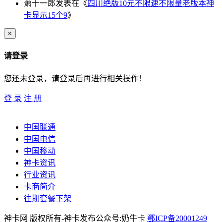
萧十一郎
发表在《
四川绝版10元不限速不限量老版本神
卡显示15个9
》
×
请登录
您还未登录，请登录后再进行相关操作！
登 录
注 册
中国联通
中国电信
中国移动
神卡资讯
行业资讯
卡商简介
往期套餐下架
神卡网 版权所有-神卡发布公众号:奶牛卡
鄂ICP备20001249