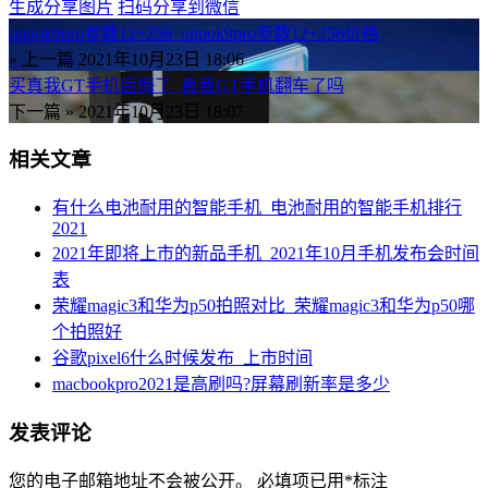
生成分享图片
扫码分享到微信
oppok9pro参数12+256_oppok9pro参数12+256价格
« 上一篇
2021年10月23日 18:06
买真我GT手机后悔了_真我GT手机翻车了吗
下一篇 »
2021年10月23日 18:07
相关文章
有什么电池耐用的智能手机_电池耐用的智能手机排行
2021
2021年即将上市的新品手机_2021年10月手机发布会时间
表
荣耀magic3和华为p50拍照对比_荣耀magic3和华为p50哪
个拍照好
谷歌pixel6什么时候发布_上市时间
macbookpro2021是高刷吗?屏幕刷新率是多少
发表评论
您的电子邮箱地址不会被公开。
必填项已用
*
标注