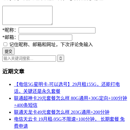
*
昵称：
*
邮箱：
记住昵称、邮箱和网址，下次评论免输入
近期文章
【电信5G星明卡-可以选号】29月租155G，还能打电
话，关键还是永久套餐
联通超神卡29元套餐怎么样 80G通用+30G定向+100分钟
+400条短信
联通天龙卡49元套餐怎么样 203G通用+200分钟
电信天云卡 19月租-95G不限速+100分钟， 长期套餐 免
费申请