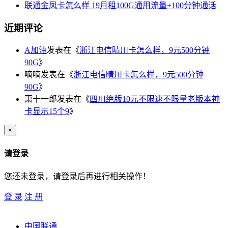
联通金凤卡怎么样 19月租100G通用流量+100分钟通话
近期评论
A加油
发表在《
浙江电信晴川卡怎么样，9元500分钟
90G
》
嘀嘀
发表在《
浙江电信晴川卡怎么样，9元500分钟
90G
》
萧十一郎
发表在《
四川绝版10元不限速不限量老版本神
卡显示15个9
》
×
请登录
您还未登录，请登录后再进行相关操作！
登 录
注 册
中国联通