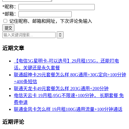
*
昵称：
*
邮箱：
记住昵称、邮箱和网址，下次评论免输入
近期文章
【电信5G星明卡-可以选号】29月租155G，还能打电
话，关键还是永久套餐
联通超神卡29元套餐怎么样 80G通用+30G定向+100分钟
+400条短信
联通天龙卡49元套餐怎么样 203G通用+200分钟
电信天云卡 19月租-95G不限速+100分钟， 长期套餐 免
费申请
联通金凤卡怎么样 19月租100G通用流量+100分钟通话
近期评论