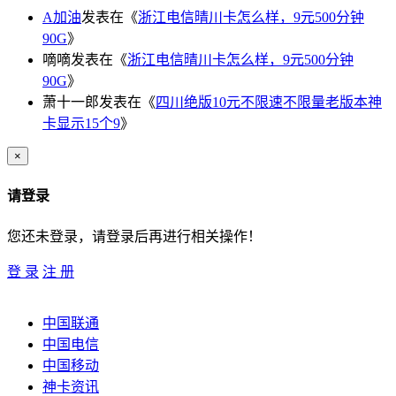
A加油
发表在《
浙江电信晴川卡怎么样，9元500分钟
90G
》
嘀嘀
发表在《
浙江电信晴川卡怎么样，9元500分钟
90G
》
萧十一郎
发表在《
四川绝版10元不限速不限量老版本神
卡显示15个9
》
×
请登录
您还未登录，请登录后再进行相关操作！
登 录
注 册
中国联通
中国电信
中国移动
神卡资讯