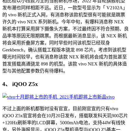
相比较以小改款为主的当前新机市场，2022 年首轮旗舰机型
发布潮也同样相距不远。近日，一款型号显示为「 V2102A」
的 vivo 新机正式入网，有消息称该款机型很有可能就是跳票
许久的 vivo NEX 系列新机。今年中旬，有爆料消息称 NEX
新机本打算采用屏下摄像头方案，不过最终因不符合预期、良
品率等原因无限期跳票。而根据最新消息显示，该 NEX 新机
将会采用折叠屏方案，同时早些时间该机型已经现身
Geekbench，确认搭载工程版本骁龙 898 芯片。考虑到该机型
曝光时间较早，也有消息称该款 NEX 新机将会成为首批甚至
首发搭载高通骁龙 898 的机型。该款 vivo NEX 新机的具体造
型与其他配置参数仍有待爆料。
4、 iQOO Z5x
不过上面的新机都暂时没有官宣，目前刚官宣的只有vivo
iQOO Z5x官宣将会在10月20日发布，搭载联发科天玑900芯片
+120Hz刷新率的LCD屏幕，5000mAh电池，支持44W有线快
充，另外海报显示，iQOO Z5x整机造型与iQOO Z5基本一