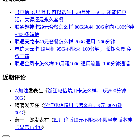
【电信5G星明卡-可以选号】29月租155G，还能打电
话，关键还是永久套餐
联通超神卡29元套餐怎么样 80G通用+30G定向+100分钟
+400条短信
联通天龙卡49元套餐怎么样 203G通用+200分钟
电信天云卡 19月租-95G不限速+100分钟， 长期套餐 免
费申请
联通金凤卡怎么样 19月租100G通用流量+100分钟通话
近期评论
A加油
发表在《
浙江电信晴川卡怎么样，9元500分钟
90G
》
嘀嘀
发表在《
浙江电信晴川卡怎么样，9元500分钟
90G
》
萧十一郎
发表在《
四川绝版10元不限速不限量老版本神
卡显示15个9
》