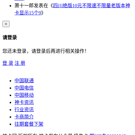
萧十一郎
发表在《
四川绝版10元不限速不限量老版本神
卡显示15个9
》
×
请登录
您还未登录，请登录后再进行相关操作！
登 录
注 册
中国联通
中国电信
中国移动
神卡资讯
行业资讯
卡商简介
往期套餐下架