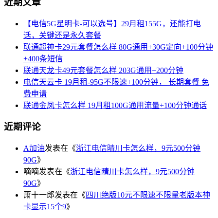
近期文章
【电信5G星明卡-可以选号】29月租155G，还能打电
话，关键还是永久套餐
联通超神卡29元套餐怎么样 80G通用+30G定向+100分钟
+400条短信
联通天龙卡49元套餐怎么样 203G通用+200分钟
电信天云卡 19月租-95G不限速+100分钟， 长期套餐 免
费申请
联通金凤卡怎么样 19月租100G通用流量+100分钟通话
近期评论
A加油
发表在《
浙江电信晴川卡怎么样，9元500分钟
90G
》
嘀嘀
发表在《
浙江电信晴川卡怎么样，9元500分钟
90G
》
萧十一郎
发表在《
四川绝版10元不限速不限量老版本神
卡显示15个9
》