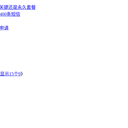
，关键还是永久套餐
400条短信
费申请
》
显示15个9
》