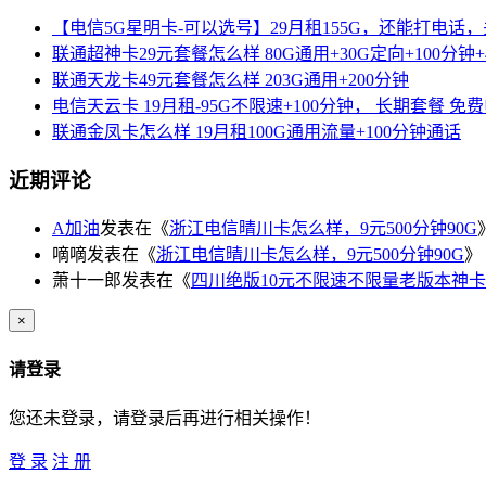
【电信5G星明卡-可以选号】29月租155G，还能打电话
联通超神卡29元套餐怎么样 80G通用+30G定向+100分钟+
联通天龙卡49元套餐怎么样 203G通用+200分钟
电信天云卡 19月租-95G不限速+100分钟， 长期套餐 免
联通金凤卡怎么样 19月租100G通用流量+100分钟通话
近期评论
A加油
发表在《
浙江电信晴川卡怎么样，9元500分钟90G
嘀嘀
发表在《
浙江电信晴川卡怎么样，9元500分钟90G
》
萧十一郎
发表在《
四川绝版10元不限速不限量老版本神卡
×
请登录
您还未登录，请登录后再进行相关操作！
登 录
注 册