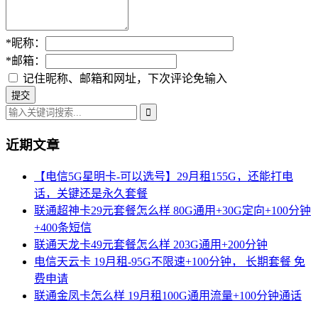
*
昵称：
*
邮箱：
记住昵称、邮箱和网址，下次评论免输入
近期文章
【电信5G星明卡-可以选号】29月租155G，还能打电
话，关键还是永久套餐
联通超神卡29元套餐怎么样 80G通用+30G定向+100分钟
+400条短信
联通天龙卡49元套餐怎么样 203G通用+200分钟
电信天云卡 19月租-95G不限速+100分钟， 长期套餐 免
费申请
联通金凤卡怎么样 19月租100G通用流量+100分钟通话