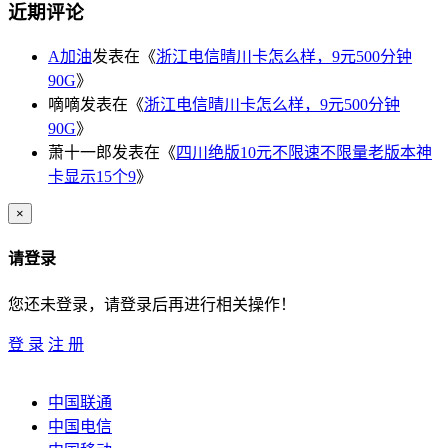
近期评论
A加油
发表在《
浙江电信晴川卡怎么样，9元500分钟
90G
》
嘀嘀
发表在《
浙江电信晴川卡怎么样，9元500分钟
90G
》
萧十一郎
发表在《
四川绝版10元不限速不限量老版本神
卡显示15个9
》
×
请登录
您还未登录，请登录后再进行相关操作！
登 录
注 册
中国联通
中国电信