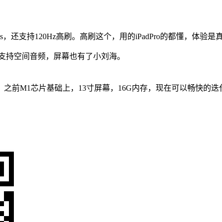
0nits，还支持120Hz高刷。高刷这个，用的iPadPro的都懂，体验
I接口。支持空间音频，屏幕也有了小刘海。
之前M1芯片基础上，13寸屏幕，16G内存，现在可以畅快的迭代