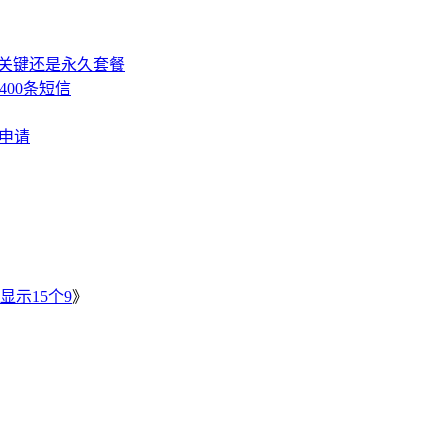
，关键还是永久套餐
400条短信
费申请
》
显示15个9
》