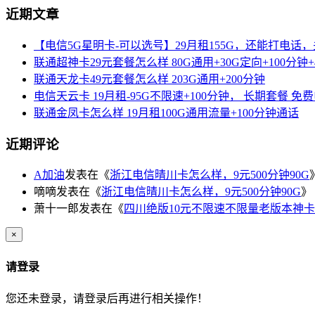
近期文章
【电信5G星明卡-可以选号】29月租155G，还能打电话
联通超神卡29元套餐怎么样 80G通用+30G定向+100分钟+
联通天龙卡49元套餐怎么样 203G通用+200分钟
电信天云卡 19月租-95G不限速+100分钟， 长期套餐 免
联通金凤卡怎么样 19月租100G通用流量+100分钟通话
近期评论
A加油
发表在《
浙江电信晴川卡怎么样，9元500分钟90G
嘀嘀
发表在《
浙江电信晴川卡怎么样，9元500分钟90G
》
萧十一郎
发表在《
四川绝版10元不限速不限量老版本神卡
×
请登录
您还未登录，请登录后再进行相关操作！