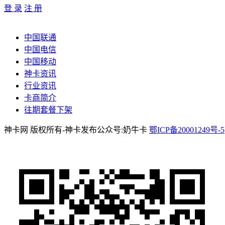
登 录
注 册
中国联通
中国电信
中国移动
神卡资讯
行业资讯
卡商简介
往期套餐下架
神卡网 版权所有-神卡发布公众号:奶牛卡
鄂ICP备20001249号-5