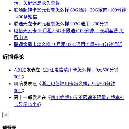
话，关键还是永久套餐
联通超神卡29元套餐怎么样 80G通用+30G定向+100分钟
+400条短信
联通天龙卡49元套餐怎么样 203G通用+200分钟
电信天云卡 19月租-95G不限速+100分钟， 长期套餐 免
费申请
联通金凤卡怎么样 19月租100G通用流量+100分钟通话
近期评论
A加油
发表在《
浙江电信晴川卡怎么样，9元500分钟
90G
》
嘀嘀
发表在《
浙江电信晴川卡怎么样，9元500分钟
90G
》
萧十一郎
发表在《
四川绝版10元不限速不限量老版本神
卡显示15个9
》
×
请登录