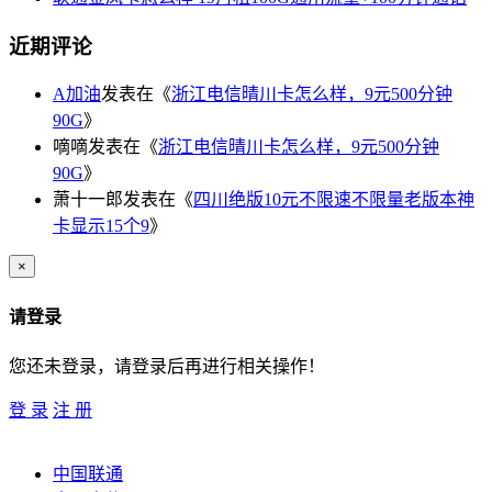
近期评论
A加油
发表在《
浙江电信晴川卡怎么样，9元500分钟
90G
》
嘀嘀
发表在《
浙江电信晴川卡怎么样，9元500分钟
90G
》
萧十一郎
发表在《
四川绝版10元不限速不限量老版本神
卡显示15个9
》
×
请登录
您还未登录，请登录后再进行相关操作！
登 录
注 册
中国联通