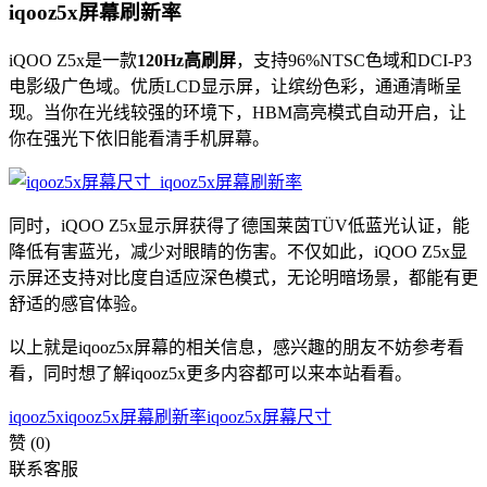
iqooz5x屏幕刷新率
iQOO Z5x是一款
120Hz高刷屏
，支持96%NTSC色域和DCI-P3
电影级广色域。优质LCD显示屏，让缤纷色彩，通通清晰呈
现。当你在光线较强的环境下，HBM高亮模式自动开启，让
你在强光下依旧能看清手机屏幕。
同时，iQOO Z5x显示屏获得了德国莱茵TÜV低蓝光认证，能
降低有害蓝光，减少对眼睛的伤害。不仅如此，iQOO Z5x显
示屏还支持对比度自适应深色模式，无论明暗场景，都能有更
舒适的感官体验。
以上就是iqooz5x屏幕的相关信息，感兴趣的朋友不妨参考看
看，同时想了解iqooz5x更多内容都可以来本站看看。
iqooz5x
iqooz5x屏幕刷新率
iqooz5x屏幕尺寸
赞
(0)
联系客服