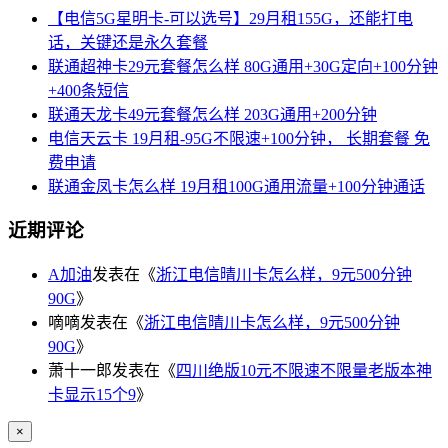
【电信5G星明卡-可以选号】29月租155G，还能打电
话，关键还是永久套餐
联通超神卡29元套餐怎么样 80G通用+30G定向+100分钟
+400条短信
联通天龙卡49元套餐怎么样 203G通用+200分钟
电信天云卡 19月租-95G不限速+100分钟， 长期套餐 免
费申请
联通金凤卡怎么样 19月租100G通用流量+100分钟通话
近期评论
A加油
发表在《
浙江电信晴川卡怎么样，9元500分钟
90G
》
嘀嘀
发表在《
浙江电信晴川卡怎么样，9元500分钟
90G
》
萧十一郎
发表在《
四川绝版10元不限速不限量老版本神
卡显示15个9
》
×