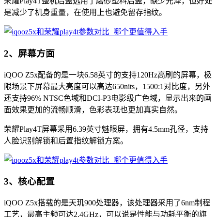
荣耀Play4T整机后盖选用了磨砂塑料后盖，缺少光泽，但好处
是减少了机身重量，在使用上也避免留存指纹。
2、屏幕方面
iQOO Z5x配备的是一块6.58英寸的支持120Hz高刷的屏幕，极
限场景下屏幕最大亮度可以高达650nits，1500:1对比度，另外
还支持96% NTSC色域和DCI-P3电影级广色域，显示出来的画
面效果更加的流畅顺滑，色彩表现也更加真实自然。
荣耀Play4T屏幕采用6.39英寸魅眼屏，拥有4.5mm孔径，支持
人脸识别解锁和后置指纹解锁方案。
3、核心配置
iQOO Z5x搭载的是天玑900处理器，该处理器采用了6nm制程
工艺，最高主频可达2.4GHz，可以说是性能与功耗平衡的旗