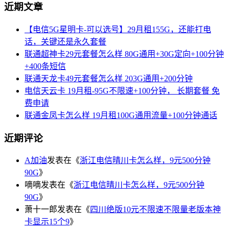
近期文章
【电信5G星明卡-可以选号】29月租155G，还能打电
话，关键还是永久套餐
联通超神卡29元套餐怎么样 80G通用+30G定向+100分钟
+400条短信
联通天龙卡49元套餐怎么样 203G通用+200分钟
电信天云卡 19月租-95G不限速+100分钟， 长期套餐 免
费申请
联通金凤卡怎么样 19月租100G通用流量+100分钟通话
近期评论
A加油
发表在《
浙江电信晴川卡怎么样，9元500分钟
90G
》
嘀嘀
发表在《
浙江电信晴川卡怎么样，9元500分钟
90G
》
萧十一郎
发表在《
四川绝版10元不限速不限量老版本神
卡显示15个9
》