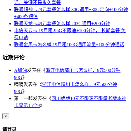
话，关键还是永久套餐
联通超神卡29元套餐怎么样 80G通用+30G定向+100分钟
+400条短信
联通天龙卡49元套餐怎么样 203G通用+200分钟
电信天云卡 19月租-95G不限速+100分钟， 长期套餐 免
费申请
联通金凤卡怎么样 19月租100G通用流量+100分钟通话
近期评论
A加油
发表在《
浙江电信晴川卡怎么样，9元500分钟
90G
》
嘀嘀
发表在《
浙江电信晴川卡怎么样，9元500分钟
90G
》
萧十一郎
发表在《
四川绝版10元不限速不限量老版本神
卡显示15个9
》
×
请登录