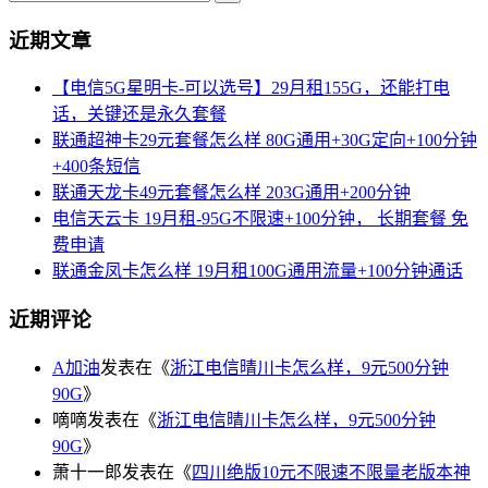
近期文章
【电信5G星明卡-可以选号】29月租155G，还能打电
话，关键还是永久套餐
联通超神卡29元套餐怎么样 80G通用+30G定向+100分钟
+400条短信
联通天龙卡49元套餐怎么样 203G通用+200分钟
电信天云卡 19月租-95G不限速+100分钟， 长期套餐 免
费申请
联通金凤卡怎么样 19月租100G通用流量+100分钟通话
近期评论
A加油
发表在《
浙江电信晴川卡怎么样，9元500分钟
90G
》
嘀嘀
发表在《
浙江电信晴川卡怎么样，9元500分钟
90G
》
萧十一郎
发表在《
四川绝版10元不限速不限量老版本神