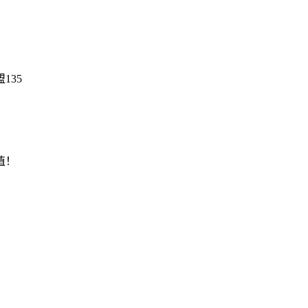
135
值！