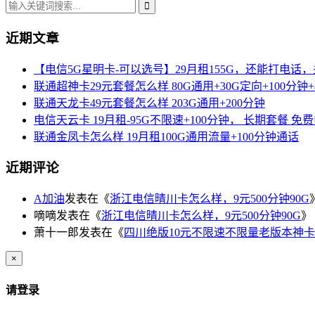
近期文章
【电信5G星明卡-可以选号】29月租155G，还能打电话
联通超神卡29元套餐怎么样 80G通用+30G定向+100分钟+
联通天龙卡49元套餐怎么样 203G通用+200分钟
电信天云卡 19月租-95G不限速+100分钟， 长期套餐 免
联通金凤卡怎么样 19月租100G通用流量+100分钟通话
近期评论
A加油
发表在《
浙江电信晴川卡怎么样，9元500分钟90G
嘀嘀
发表在《
浙江电信晴川卡怎么样，9元500分钟90G
》
萧十一郎
发表在《
四川绝版10元不限速不限量老版本神卡
×
请登录