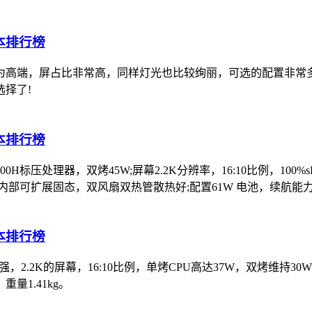
较为高端，屏占比非常高，同样灯光也比较绚丽，可选的配置非
择了!
标压处理器，双烤45W;屏幕2.2K分辨率，16:10比例，100%s
机身内部可扩展固态，双风扇双热管散热好;配置61W 电池，续航能
强，2.2K的屏幕，16:10比例，单烤CPU高达37W，双烤维持30
1.41kg。