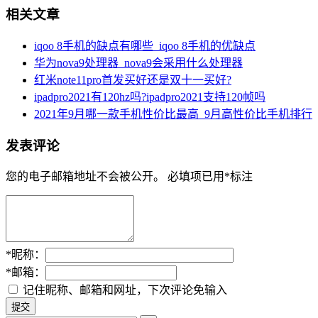
相关文章
iqoo 8手机的缺点有哪些_iqoo 8手机的优缺点
华为nova9处理器_nova9会采用什么处理器
红米note11pro首发买好还是双十一买好?
ipadpro2021有120hz吗?ipadpro2021支持120帧吗
2021年9月哪一款手机性价比最高_9月高性价比手机排行
发表评论
您的电子邮箱地址不会被公开。
必填项已用
*
标注
*
昵称：
*
邮箱：
记住昵称、邮箱和网址，下次评论免输入