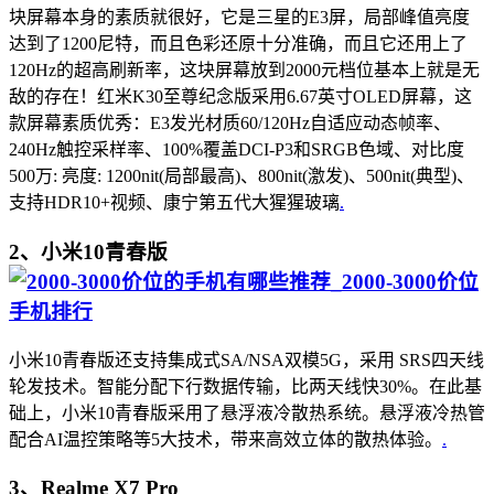
块屏幕本身的素质就很好，它是三星的E3屏，局部峰值亮度
达到了1200尼特，而且色彩还原十分准确，而且它还用上了
120Hz的超高刷新率，这块屏幕放到2000元档位基本上就是无
敌的存在！红米K30至尊纪念版采用6.67英寸OLED屏幕，这
款屏幕素质优秀：E3发光材质60/120Hz自适应动态帧率、
240Hz触控采样率、100%覆盖DCI-P3和SRGB色域、对比度
500万: 亮度: 1200nit(局部最高)、800nit(激发)、500nit(典型)、
支持HDR10+视频、康宁第五代大猩猩玻璃
.
2、小米10青春版
小米10青春版还支持集成式SA/NSA双模5G，采用 SRS四天线
轮发技术。智能分配下行数据传输，比两天线快30%。在此基
础上，小米10青春版采用了悬浮液冷散热系统。悬浮液冷热管
配合AI温控策略等5大技术，带来高效立体的散热体验。
.
3、Realme X7 Pro