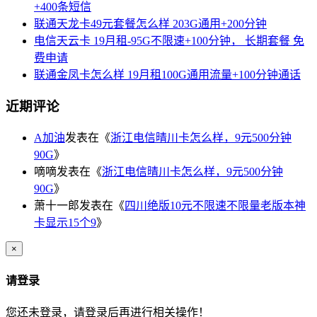
+400条短信
联通天龙卡49元套餐怎么样 203G通用+200分钟
电信天云卡 19月租-95G不限速+100分钟， 长期套餐 免
费申请
联通金凤卡怎么样 19月租100G通用流量+100分钟通话
近期评论
A加油
发表在《
浙江电信晴川卡怎么样，9元500分钟
90G
》
嘀嘀
发表在《
浙江电信晴川卡怎么样，9元500分钟
90G
》
萧十一郎
发表在《
四川绝版10元不限速不限量老版本神
卡显示15个9
》
×
请登录
您还未登录，请登录后再进行相关操作！