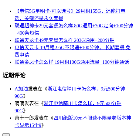
【电信5G星明卡-可以选号】29月租155G，还能打电
话，关键还是永久套餐
联通超神卡29元套餐怎么样 80G通用+30G定向+100分钟
+400条短信
联通天龙卡49元套餐怎么样 203G通用+200分钟
电信天云卡 19月租-95G不限速+100分钟， 长期套餐 免
费申请
联通金凤卡怎么样 19月租100G通用流量+100分钟通话
近期评论
A加油
发表在《
浙江电信晴川卡怎么样，9元500分钟
90G
》
嘀嘀
发表在《
浙江电信晴川卡怎么样，9元500分钟
90G
》
萧十一郎
发表在《
四川绝版10元不限速不限量老版本神
卡显示15个9
》