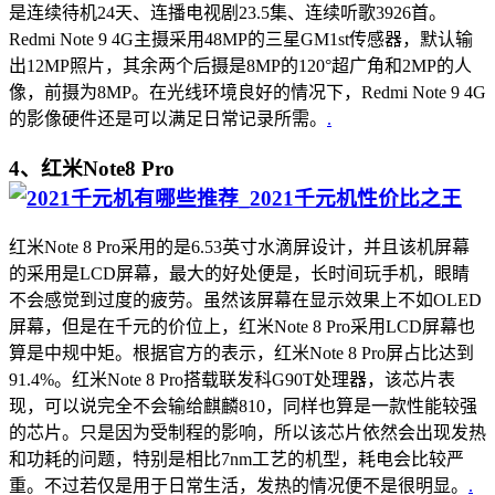
是连续待机24天、连播电视剧23.5集、连续听歌3926首。
Redmi Note 9 4G主摄采用48MP的三星GM1st传感器，默认输
出12MP照片，其余两个后摄是8MP的120°超广角和2MP的人
像，前摄为8MP。在光线环境良好的情况下，Redmi Note 9 4G
的影像硬件还是可以满足日常记录所需。
.
4、红米Note8 Pro
红米Note 8 Pro采用的是6.53英寸水滴屏设计，并且该机屏幕
的采用是LCD屏幕，最大的好处便是，长时间玩手机，眼睛
不会感觉到过度的疲劳。虽然该屏幕在显示效果上不如OLED
屏幕，但是在千元的价位上，红米Note 8 Pro采用LCD屏幕也
算是中规中矩。根据官方的表示，红米Note 8 Pro屏占比达到
91.4%。红米Note 8 Pro搭载联发科G90T处理器，该芯片表
现，可以说完全不会输给麒麟810，同样也算是一款性能较强
的芯片。只是因为受制程的影响，所以该芯片依然会出现发热
和功耗的问题，特别是相比7nm工艺的机型，耗电会比较严
重。不过若仅是用于日常生活，发热的情况便不是很明显。
.