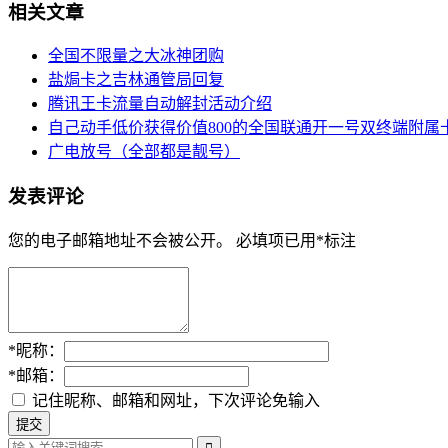
相关文章
全国不限量之大冰神团购
盐焗卡之吉林通管局回复
腾讯王卡流量自动解封活动介绍
自己动手低价获得价值800的全国联通开一号双终端附属
广电放号（全部都是靓号）
发表评论
您的电子邮箱地址不会被公开。
必填项已用
*
标注
*
昵称：
*
邮箱：
记住昵称、邮箱和网址，下次评论免输入