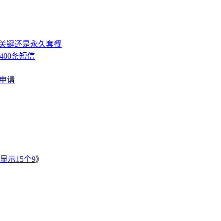
，关键还是永久套餐
400条短信
费申请
》
显示15个9
》