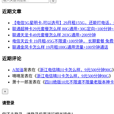
近期文章
【电信5G星明卡-可以选号】29月租155G，还能打电话
联通超神卡29元套餐怎么样 80G通用+30G定向+100分钟+
联通天龙卡49元套餐怎么样 203G通用+200分钟
电信天云卡 19月租-95G不限速+100分钟， 长期套餐 免
联通金凤卡怎么样 19月租100G通用流量+100分钟通话
近期评论
A加油
发表在《
浙江电信晴川卡怎么样，9元500分钟90G
嘀嘀
发表在《
浙江电信晴川卡怎么样，9元500分钟90G
》
萧十一郎
发表在《
四川绝版10元不限速不限量老版本神卡
×
请登录