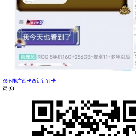
双不限
广西卡
西钉
钉钉卡
赞
(0)