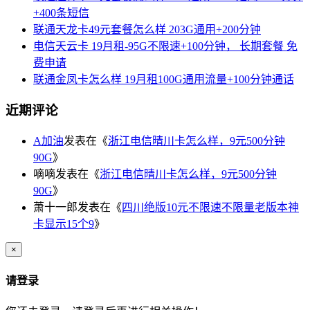
+400条短信
联通天龙卡49元套餐怎么样 203G通用+200分钟
电信天云卡 19月租-95G不限速+100分钟， 长期套餐 免
费申请
联通金凤卡怎么样 19月租100G通用流量+100分钟通话
近期评论
A加油
发表在《
浙江电信晴川卡怎么样，9元500分钟
90G
》
嘀嘀
发表在《
浙江电信晴川卡怎么样，9元500分钟
90G
》
萧十一郎
发表在《
四川绝版10元不限速不限量老版本神
卡显示15个9
》
×
请登录