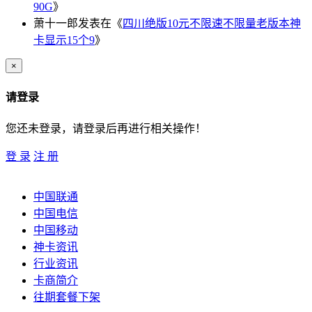
90G
》
萧十一郎
发表在《
四川绝版10元不限速不限量老版本神
卡显示15个9
》
×
请登录
您还未登录，请登录后再进行相关操作！
登 录
注 册
中国联通
中国电信
中国移动
神卡资讯
行业资讯
卡商简介
往期套餐下架