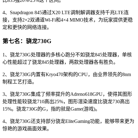
比835强20%-25%这个区间。
4、Snapdragon 845通过X20 LTE调制解调器支持千兆LTE连
接，支持2×2双通道Wi-Fi和4×4 MIMO技术，为玩家提供更稳
定和更快的网络连接。
第七名：骁龙730G
1、骁龙730G处理器的多核心跑分不如骁龙845处理器，单核
心性能超过了骁龙845处理器，两款处理器各有胜负。
2、骁龙730G内置有Kryo470架构的CPU，由业界领先的8nm
制程工艺打造。
3、骁龙730G集成了频率提升的Adreno618GPU，使得其图形
处理性能较骁龙710高出25%，图形渲染速度比骁龙730高出
15%。骁龙730G的G，指的就是Game(游戏)。
4、骁龙730G还支持部分骁龙EliteGaming功能，能够带来更为
惊艳的游戏画面效果。