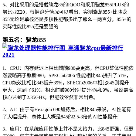
5、对比采用的是搭载骁龙85的IQOO和采用骁龙855PLUS的
努比亚Z20，根据跑分情况可以看出，实测骁龙855+比骁龙
855无论是单核还是多核性能都多出了那么一两百分，855+的
实际性能比855还是要强的
第五名：骁龙855
1、CPU：内存延迟上相比麒麟980要更高，但CPU整体性能依
然要略高于麒麟980，SPECint2006 性能相比845提升了51%，
CPU能效比相比845提升39%，SPECfp2006中相比845则提升
更大，达到了61%，相比麒麟980分别提升4%和9%，虽然最高
核心达到了2.85GHz，但能效依然非常出色。
2、AI：由于有Hexagon 690加持后，相比845来说，AI性能有
了大幅提升，总体上大概是845的2.5-3倍的AI性能提升;
3、应用：在系统应用性能上并不是太给力，比845更强，但弱