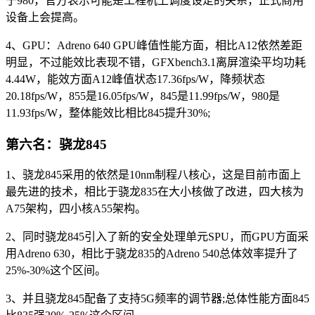
于980，官方表示可能是工程机上调度设定的关系，正式商用
设备上会提高。
4、GPU：Adreno 640 GPU峰值性能方面，相比A12依然差距
明显，不过能效比表现不错，GFXbench3.1离屏渲染平均功耗
4.44W，能效方面A12峰值状态17.36fps/W，降频状态
20.18fps/W，855是16.05fps/W，845是11.99fps/W，980是
11.93fps/W，整体能效比相比845提升30%;
第六名：骁龙845
1、骁龙845采用的依然是10nm制程八核心，这是目前市面上
最先进的技术，相比于骁龙835在大小核做了改进，四大核为
A75架构，四小核A55架构。
2、同时骁龙845引入了新的安全处理单元SPU，而GPU方面采
用Adreno 630，相比于骁龙835的Adreno 540总体效率提升了
25%-30%这个区间。
3、并且骁龙845配备了支持5G频率的调节器;总体性能方面845