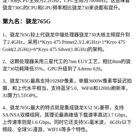
龙730的CPU主频为2.2GHz，CPU主频为700MHz。这意味着
骁龙730G的CPU和GPU频率相比骁龙730来说都有提升。
第九名：骁龙765G
1、骁龙765G较上代骁龙中端处理器骁龙730大核主频提升到
了2.4GHz，采用1*Kryo 475 Prime(2.3/2.4GHz)+1*Kryo 475
Gold(2.2GHz)+6*Kryo 475 Silver(1.8GHz)的架构。
2、这颗处理器采用三星代工的7nm EUV工艺，相比8nm的骁
龙730功耗降低35%，GPU升级到了Adreno 620。
3、骁龙765G最高支持192MP像素，单摄3600W像素零延迟拍
摄，和上代水平相当，支持蓝牙5.0、WiFi6和120Hz刷新率，
AI算力5.5TOPS。
4、骁龙765G最大的特点就是集成骁龙X52 5G基带，支持
SA/NSA双模组网，其理论最高峰值下载速率高达3.7 Gbps，
上传速率则是1.6 Gbps。同时它还支持5G毫米波， 6GHz以下
频段、全球5G漫游、WIFI 6等多个特性。