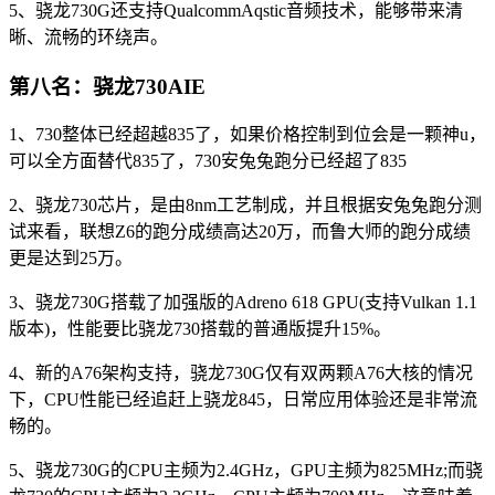
5、骁龙730G还支持QualcommAqstic音频技术，能够带来清
晰、流畅的环绕声。
第八名：骁龙730AIE
1、730整体已经超越835了，如果价格控制到位会是一颗神u，
可以全方面替代835了，730安兔兔跑分已经超了835
2、骁龙730芯片，是由8nm工艺制成，并且根据安兔兔跑分测
试来看，联想Z6的跑分成绩高达20万，而鲁大师的跑分成绩
更是达到25万。
3、骁龙730G搭载了加强版的Adreno 618 GPU(支持Vulkan 1.1
版本)，性能要比骁龙730搭载的普通版提升15%。
4、新的A76架构支持，骁龙730G仅有双两颗A76大核的情况
下，CPU性能已经追赶上骁龙845，日常应用体验还是非常流
畅的。
5、骁龙730G的CPU主频为2.4GHz，GPU主频为825MHz;而骁