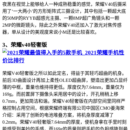
夜黑在视觉上能够给人一种成熟稳重的感觉，荣耀V40后摄采
用了‘一大两小’的方形矩阵式三摄设计，其中包括一颗超大底
的50MP的RYYB超感光主摄、一颗8MP超广角镜头和一颗
2MP的微距镜头，除此之外荣耀V40还加入了激光对焦传感
器，单从设计的美观度来说小M还是比较喜欢。
3、荣耀v40轻奢版
荣耀V40轻奢版之所以如此定名，得益于其轻巧超曲的机身。
前后3D曲面设计再加上柔性OLED超曲屏，塑造出更加凸显纤
薄的中框，重量也维持得更低。厚度仅为7.64mm，重量仅为
169g。而前置屏下摄像头采用居中的设计，开孔稍稍上移
0.7mm，更加简洁和谐。荣耀V40轻奢版在内部空间里同样严
格控制占用空间，根据荣耀终端有限公司中国区CMO姜海荣
介绍：采用了创新的电池堆叠方案，将机身厚度减薄了
0.2mm。荣耀V40轻奢版7.64mm的厚度，使机身拿在手里时刻
能感受到美妙的手感，而169g的质量则把手机的负担感降到最