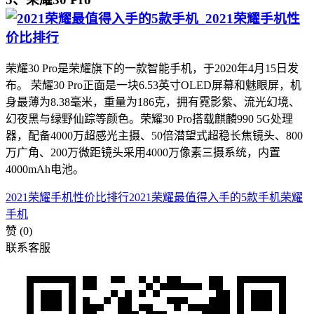
荣耀30 Pro是荣耀旗下的一款智能手机，于2020年4月15日发
布。 荣耀30 Pro正面是一块6.53英寸OLED屏幕和魅眼屏，机
身最薄为8.38毫米，重量为186克，拥有霓影紫、流光幻境、
幻夜黑与绿野仙踪等颜色。荣耀30 Pro搭载麒麟990 5G处理
器，配备4000万超感光主摄、50倍潜望式超稳长焦镜头、800
万广角、200万微距镜头采用4000万像素三摄系统，内置
4000mAh电池。
2021荣耀手机性价比排行
2021荣耀最值得入手的5款手机
荣耀
手机
赞
(0)
联系客服