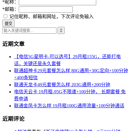
*
昵称：
*
邮箱：
记住昵称、邮箱和网址，下次评论免输入
近期文章
【电信5G星明卡-可以选号】29月租155G，还能打电
话，关键还是永久套餐
联通超神卡29元套餐怎么样 80G通用+30G定向+100分钟
+400条短信
联通天龙卡49元套餐怎么样 203G通用+200分钟
电信天云卡 19月租-95G不限速+100分钟， 长期套餐 免
费申请
联通金凤卡怎么样 19月租100G通用流量+100分钟通话
近期评论