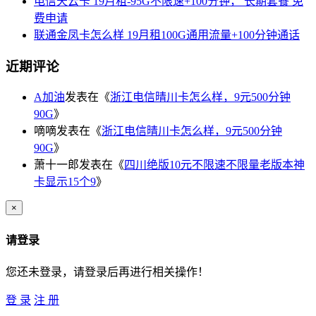
电信天云卡 19月租-95G不限速+100分钟， 长期套餐 免
费申请
联通金凤卡怎么样 19月租100G通用流量+100分钟通话
近期评论
A加油
发表在《
浙江电信晴川卡怎么样，9元500分钟
90G
》
嘀嘀
发表在《
浙江电信晴川卡怎么样，9元500分钟
90G
》
萧十一郎
发表在《
四川绝版10元不限速不限量老版本神
卡显示15个9
》
×
请登录
您还未登录，请登录后再进行相关操作！
登 录
注 册