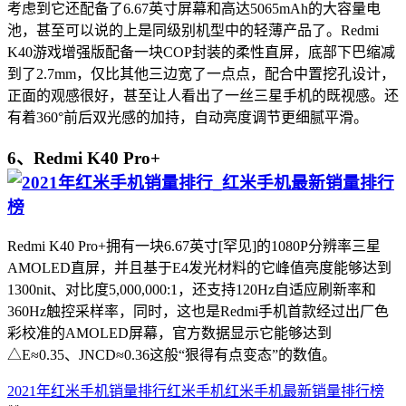
考虑到它还配备了6.67英寸屏幕和高达5065mAh的大容量电
池，甚至可以说的上是同级别机型中的轻薄产品了。Redmi
K40游戏增强版配备一块COP封装的柔性直屏，底部下巴缩减
到了2.7mm，仅比其他三边宽了一点点，配合中置挖孔设计，
正面的观感很好，甚至让人看出了一丝三星手机的既视感。还
有着360°前后双光感的加持，自动亮度调节更细腻平滑。
6、Redmi K40 Pro+
Redmi K40 Pro+拥有一块6.67英寸[罕见]的1080P分辨率三星
AMOLED直屏，并且基于E4发光材料的它峰值亮度能够达到
1300nit、对比度5,000,000:1，还支持120Hz自适应刷新率和
360Hz触控采样率，同时，这也是Redmi手机首款经过出厂色
彩校准的AMOLED屏幕，官方数据显示它能够达到
△E≈0.35、JNCD≈0.36这般“狠得有点变态”的数值。
2021年红米手机销量排行
红米手机
红米手机最新销量排行榜