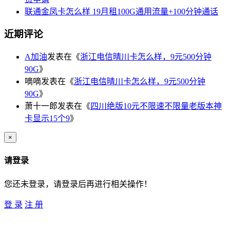
联通金凤卡怎么样 19月租100G通用流量+100分钟通话
近期评论
A加油
发表在《
浙江电信晴川卡怎么样，9元500分钟
90G
》
嘀嘀
发表在《
浙江电信晴川卡怎么样，9元500分钟
90G
》
萧十一郎
发表在《
四川绝版10元不限速不限量老版本神
卡显示15个9
》
×
请登录
您还未登录，请登录后再进行相关操作！
登 录
注 册