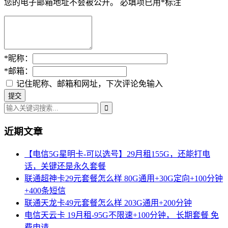
您的电子邮箱地址不会被公开。
必填项已用
*
标注
*
昵称：
*
邮箱：
记住昵称、邮箱和网址，下次评论免输入
近期文章
【电信5G星明卡-可以选号】29月租155G，还能打电
话，关键还是永久套餐
联通超神卡29元套餐怎么样 80G通用+30G定向+100分钟
+400条短信
联通天龙卡49元套餐怎么样 203G通用+200分钟
电信天云卡 19月租-95G不限速+100分钟， 长期套餐 免
费申请