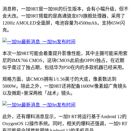
消息称，一加9RT是一加9R的衍生版本，会有小幅升级，但不
会大改。一加9RT搭载的是高通骁龙870旗舰处理器，采用了
120Hz AMOLED全面屏，电池容量为4500mAh，支持65W闪
充。
本次一加9RT可能会着重提升影像性能，其中主摄可能采用索
尼的IMX766 CMOS，这块CMOS此前由OPPO独占，在近期
似乎度过了独占期，包括华为P50在内的多款机器已经采用。
规格方面，该CMOS拥有1/1.56英寸的大底，像素数达到
5000W。除此之外，一加9RT还将配备1600W像素超广角镜头
以及微距+景深两枚「战术」镜头。
此外，还有爆料消息显示，一加9 RT将运行基于Android 12的
OxygenOS 12操作系统。同时，相关的爆料还强调，一加9 RT
有可能是全球首批预装Android 12的手机产品。