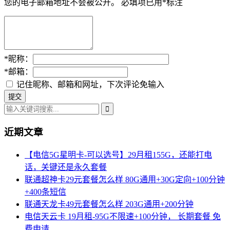
您的电子邮箱地址不会被公开。
必填项已用
*
标注
*
昵称：
*
邮箱：
记住昵称、邮箱和网址，下次评论免输入
近期文章
【电信5G星明卡-可以选号】29月租155G，还能打电
话，关键还是永久套餐
联通超神卡29元套餐怎么样 80G通用+30G定向+100分钟
+400条短信
联通天龙卡49元套餐怎么样 203G通用+200分钟
电信天云卡 19月租-95G不限速+100分钟， 长期套餐 免
费申请