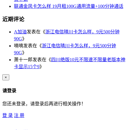
联通金凤卡怎么样 19月租100G通用流量+100分钟通话
近期评论
A加油
发表在《
浙江电信晴川卡怎么样，9元500分钟
90G
》
嘀嘀
发表在《
浙江电信晴川卡怎么样，9元500分钟
90G
》
萧十一郎
发表在《
四川绝版10元不限速不限量老版本神
卡显示15个9
》
×
请登录
您还未登录，请登录后再进行相关操作！
登 录
注 册