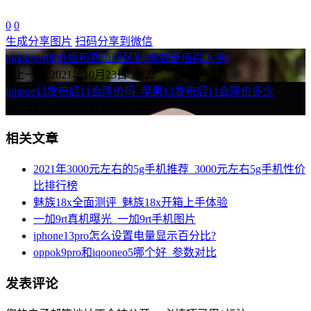
0
0
生成分享图片
扫码分享到微信
iqoo8pro传奇版和赛道版区别:哪款更值得入手?
« 上一篇
2021年10月23日 19:22
iphone13发布后11会降价吗_苹果13发布后11会降价多少
下一篇 »
2021年10月23日 19:22
相关文章
2021年3000元左右的5g手机推荐_3000元左右5g手机性价
比排行榜
魅族18x全面测评_魅族18x开箱上手体验
一加9rt真机曝光_一加9rt手机图片
iphone13pro怎么设置电量显示百分比?
oppok9pro和iqooneo5哪个好_参数对比
发表评论