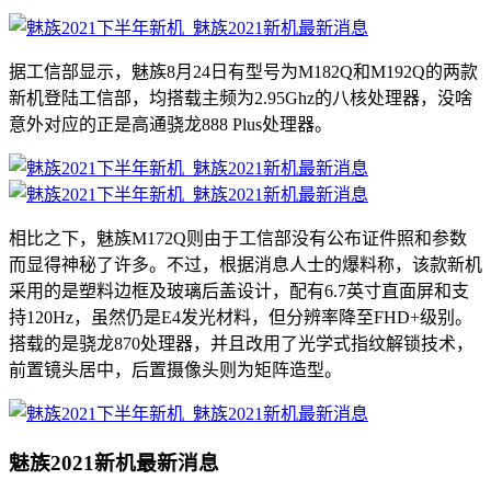
据工信部显示，魅族8月24日有型号为M182Q和M192Q的两款
新机登陆工信部，均搭载主频为2.95Ghz的八核处理器，没啥
意外对应的正是高通骁龙888 Plus处理器。
相比之下，魅族M172Q则由于工信部没有公布证件照和参数
而显得神秘了许多。不过，根据消息人士的爆料称，该款新机
采用的是塑料边框及玻璃后盖设计，配有6.7英寸直面屏和支
持120Hz，虽然仍是E4发光材料，但分辨率降至FHD+级别。
搭载的是骁龙870处理器，并且改用了光学式指纹解锁技术，
前置镜头居中，后置摄像头则为矩阵造型。
魅族2021新机最新消息