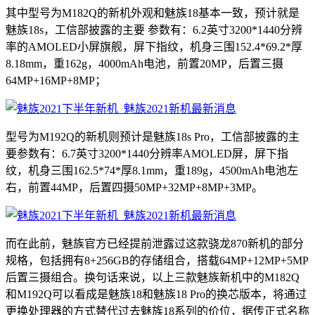
其中型号为M182Q的新机外观和魅族18基本一致，预计就是
魅族18s，工信部披露的主要 参数有：6.2英寸3200*1440分辨
率的AMOLED小屏旗舰，屏下指纹，机身三围152.4*69.2*厚
8.18mm，重162g，4000mAh电池，前置20MP，后置三摄
64MP+16MP+8MP；
型号为M192Q的新机则预计是魅族18s Pro，工信部披露的主
要参数有：6.7英寸3200*1440分辨率AMOLED屏，屏下指
纹，机身三围162.5*74*厚8.1mm，重189g，4500mAh电池左
右，前置44MP，后置四摄50MP+32MP+8MP+3MP。
而在此前，魅族官方已经提前泄露过这款骁龙870新机的部分
规格，包括拥有8+256GB的存储组合，搭载64MP+12MP+5MP
后置三摄组合。换句话来说，以上三款魅族新机中的M182Q
和M192Q可以看成是魅族18和魅族18 Pro的换芯版本，将通过
更换处理器的方式替代过去魅族18系列的价位，据传正式名称