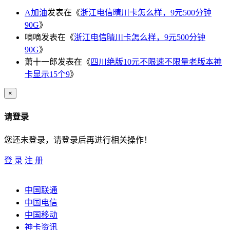
A加油
发表在《
浙江电信晴川卡怎么样，9元500分钟
90G
》
嘀嘀
发表在《
浙江电信晴川卡怎么样，9元500分钟
90G
》
萧十一郎
发表在《
四川绝版10元不限速不限量老版本神
卡显示15个9
》
×
请登录
您还未登录，请登录后再进行相关操作！
登 录
注 册
中国联通
中国电信
中国移动
神卡资讯