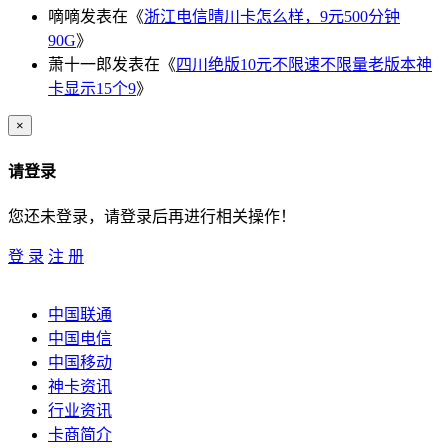
嘀嘀
发表在《
浙江电信晴川卡怎么样，9元500分钟
90G
》
萧十一郎
发表在《
四川绝版10元不限速不限量老版本神
卡显示15个9
》
×
请登录
您还未登录，请登录后再进行相关操作！
登 录
注 册
中国联通
中国电信
中国移动
神卡资讯
行业资讯
卡商简介