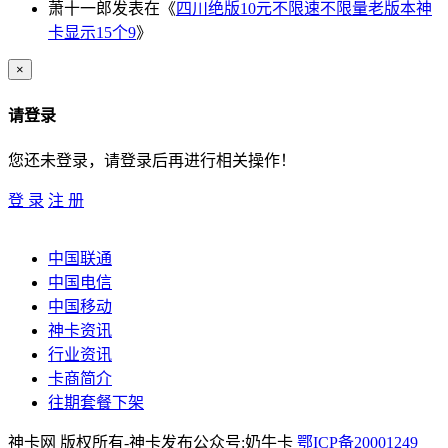
萧十一郎
发表在《
四川绝版10元不限速不限量老版本神
卡显示15个9
》
×
请登录
您还未登录，请登录后再进行相关操作！
登 录
注 册
中国联通
中国电信
中国移动
神卡资讯
行业资讯
卡商简介
往期套餐下架
神卡网 版权所有-神卡发布公众号:奶牛卡
鄂ICP备20001249