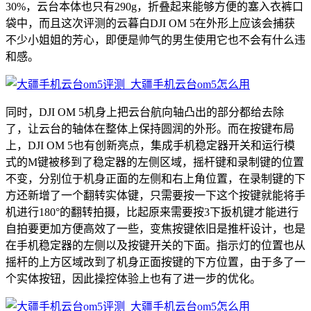
30%，云台本体也只有290g，折叠起来能够方便的塞入衣裤口
袋中，而且这次评测的云暮白DJI OM 5在外形上应该会捕获
不少小姐姐的芳心，即便是帅气的男生使用它也不会有什么违
和感。
同时，DJI OM 5机身上把云台航向轴凸出的部分都给去除
了，让云台的轴体在整体上保持圆润的外形。而在按键布局
上，DJI OM 5也有创新亮点，集成手机稳定器开关和运行模
式的M键被移到了稳定器的左侧区域，摇杆键和录制键的位置
不变，分别位于机身正面的左侧和右上角位置，在录制键的下
方还新增了一个翻转实体键，只需要按一下这个按键就能将手
机进行180°的翻转拍摄，比起原来需要按3下扳机键才能进行
自拍要更加方便高效了一些，变焦按键依旧是推杆设计，也是
在手机稳定器的左侧以及按键开关的下面。指示灯的位置也从
摇杆的上方区域改到了机身正面按键的下方位置，由于多了一
个实体按钮，因此操控体验上也有了进一步的优化。