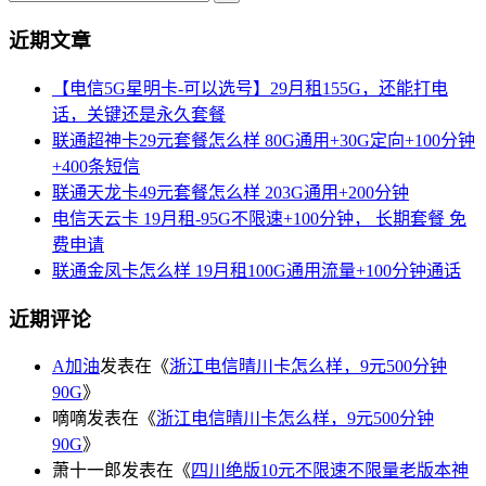
近期文章
【电信5G星明卡-可以选号】29月租155G，还能打电
话，关键还是永久套餐
联通超神卡29元套餐怎么样 80G通用+30G定向+100分钟
+400条短信
联通天龙卡49元套餐怎么样 203G通用+200分钟
电信天云卡 19月租-95G不限速+100分钟， 长期套餐 免
费申请
联通金凤卡怎么样 19月租100G通用流量+100分钟通话
近期评论
A加油
发表在《
浙江电信晴川卡怎么样，9元500分钟
90G
》
嘀嘀
发表在《
浙江电信晴川卡怎么样，9元500分钟
90G
》
萧十一郎
发表在《
四川绝版10元不限速不限量老版本神