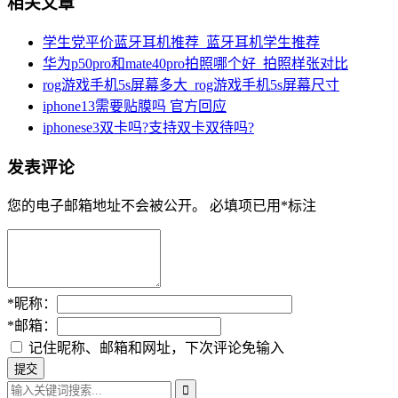
相关文章
学生党平价蓝牙耳机推荐_蓝牙耳机学生推荐
华为p50pro和mate40pro拍照哪个好_拍照样张对比
rog游戏手机5s屏幕多大_rog游戏手机5s屏幕尺寸
iphone13需要贴膜吗 官方回应
iphonese3双卡吗?支持双卡双待吗?
发表评论
您的电子邮箱地址不会被公开。
必填项已用
*
标注
*
昵称：
*
邮箱：
记住昵称、邮箱和网址，下次评论免输入