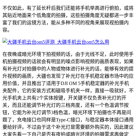
不仅如此，有了延长杆后我们还能将手机举高进行俯拍，或将
其贴近地面来个低角度的拍摄，这些拍摄角度无疑都进一步丰
富了我们的运镜方法，能从多种不同的视角来展现视拍摄内
容。
在夜晚或暗光环境下拍视频的话，由于光线不足，此时使用手
机拍摄视频的话就会有明显的噪点影响视频的画质表现，如果
有补光灯对拍摄中的人物或物体进行补光的话，能够有效的提
升视频的画质，大疆也发现了补光灯在手机稳定器市场中的应
用价值，并且推出了适用于DJI OM 5手机稳定器的补光手机
夹配件，它的安装方式和磁吸手机夹一样，直接一吸就好，不
光手机夹上共有2个实体按键，开关键不仅负责补光灯的开
关，而且还能调节补光灯的三档亮度，还有一个色温调节按
钮，它能为补光灯调节3档色温，暗光环境下拍摄也不再是问
题了，充电接口也同样是Type-C接口，与稳定器本体接口通用
要给好评。不过由于这个补光灯是需要额外购买的，因此建议
大家先看一下自己是否有夜拍或暗光环境的拍摄需求再做定