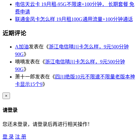
电信天云卡 19月租-95G不限速+100分钟， 长期套餐 免
费申请
联通金凤卡怎么样 19月租100G通用流量+100分钟通话
近期评论
A加油
发表在《
浙江电信晴川卡怎么样，9元500分钟
90G
》
嘀嘀
发表在《
浙江电信晴川卡怎么样，9元500分钟
90G
》
萧十一郎
发表在《
四川绝版10元不限速不限量老版本神
卡显示15个9
》
×
请登录
您还未登录，请登录后再进行相关操作！
登 录
注 册