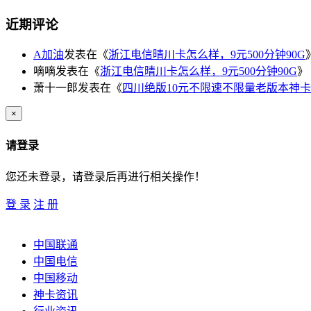
近期评论
A加油
发表在《
浙江电信晴川卡怎么样，9元500分钟90G
嘀嘀
发表在《
浙江电信晴川卡怎么样，9元500分钟90G
》
萧十一郎
发表在《
四川绝版10元不限速不限量老版本神卡
×
请登录
您还未登录，请登录后再进行相关操作！
登 录
注 册
中国联通
中国电信
中国移动
神卡资讯