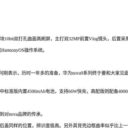
备一块10bit双打孔曲面高刷屏，主打双32MP前置Vlog镜头，后
HarmonyOS操作系统。
表示，历时一年多的准备，华为nova9系列终于要和大家见面了。
标准版内置4500mAh电池，支持66W快充，高配版则配备4000
到对nova品牌的传承。
也放置在后盖同样的位置，辨识度极高。另外其背壳边框曲率似乎比