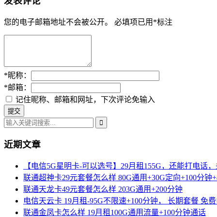
发表评论
您的电子邮箱地址不会被公开。
必填项已用
*
标注
*
昵称：
*
邮箱：
记住昵称、邮箱和网址，下次评论免输入
近期文章
【电信5G星明卡-可以选号】29月租155G，还能打电话
联通超神卡29元套餐怎么样 80G通用+30G定向+100分钟+
联通天龙卡49元套餐怎么样 203G通用+200分钟
电信天云卡 19月租-95G不限速+100分钟， 长期套餐 免
联通金凤卡怎么样 19月租100G通用流量+100分钟通话