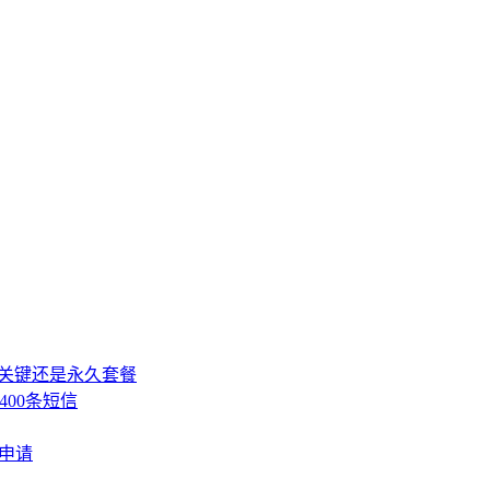
，关键还是永久套餐
400条短信
费申请