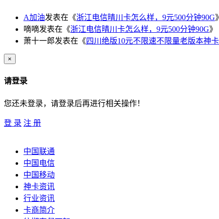
A加油
发表在《
浙江电信晴川卡怎么样，9元500分钟90G
嘀嘀
发表在《
浙江电信晴川卡怎么样，9元500分钟90G
》
萧十一郎
发表在《
四川绝版10元不限速不限量老版本神卡
×
请登录
您还未登录，请登录后再进行相关操作！
登 录
注 册
中国联通
中国电信
中国移动
神卡资讯
行业资讯
卡商简介