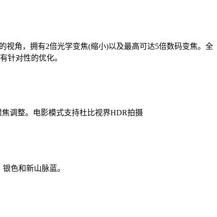
以及120°的视角，拥有2倍光学变焦(缩小)以及最高可达5倍数码变焦。全
行有针对性的优化。
焦跟焦调整。电影模式支持杜比视界HDR拍摄
、金色、银色和新山脉蓝。