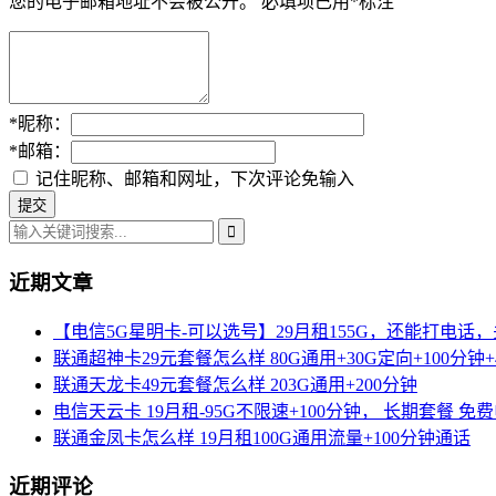
您的电子邮箱地址不会被公开。
必填项已用
*
标注
*
昵称：
*
邮箱：
记住昵称、邮箱和网址，下次评论免输入
近期文章
【电信5G星明卡-可以选号】29月租155G，还能打电话
联通超神卡29元套餐怎么样 80G通用+30G定向+100分钟+
联通天龙卡49元套餐怎么样 203G通用+200分钟
电信天云卡 19月租-95G不限速+100分钟， 长期套餐 免
联通金凤卡怎么样 19月租100G通用流量+100分钟通话
近期评论