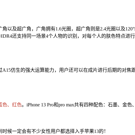
200万像素的广角以及超广角，广角拥有1.6光圈，超广角则是2.4光圈
升。HDR4还支持同一场景4个人物的识别，对每个人的肤色特点进
，通过A15仿生的强大运算能力，用户还可以在成片进行后期的对
蓝色、红色
。iPhone 13 Pro和pro max共有四种配色：石墨
到时候一定会有不少女性用户都选择入手苹果13的！