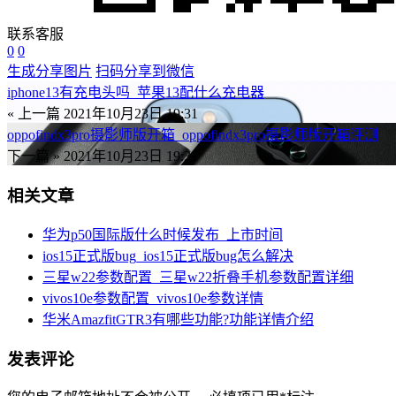
联系客服
0
0
生成分享图片
扫码分享到微信
iphone13有充电头吗_苹果13配什么充电器
« 上一篇
2021年10月23日 19:31
oppofindx3pro摄影师版开箱_oppofindx3pro摄影师版开箱评测
下一篇 »
2021年10月23日 19:31
相关文章
华为p50国际版什么时候发布_上市时间
ios15正式版bug_ios15正式版bug怎么解决
三星w22参数配置_三星w22折叠手机参数配置详细
vivos10e参数配置_vivos10e参数详情
华米AmazfitGTR3有哪些功能?功能详情介绍
发表评论