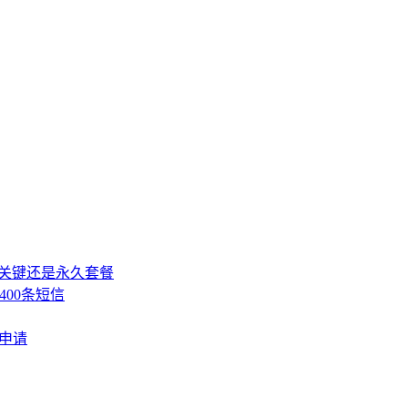
，关键还是永久套餐
400条短信
费申请