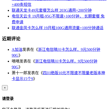
+400条短信
联通天龙卡49元套餐怎么样 203G通用+200分钟
电信天云卡 19月租-95G不限速+100分钟， 长期套餐 免
费申请
联通金凤卡怎么样 19月租100G通用流量+100分钟通话
近期评论
A加油
发表在《
浙江电信晴川卡怎么样，9元500分钟
90G
》
嘀嘀
发表在《
浙江电信晴川卡怎么样，9元500分钟
90G
》
萧十一郎
发表在《
四川绝版10元不限速不限量老版本神
卡显示15个9
》
×
请登录