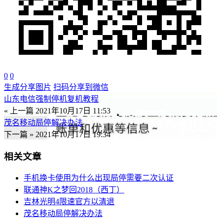
0
0
生成分享图片
扫码分享到微信
山东电信强制停机复机教程
« 上一篇
2021年10月17日 11:53
茂名移动局停解决办法
下一篇 »
2021年10月17日 19:34
相关文章
手机换卡使用为什么出现局停需要二次认证
联通神K之梦回2018（西丁）
吉林光明4限速官方以清退
茂名移动局停解决办法