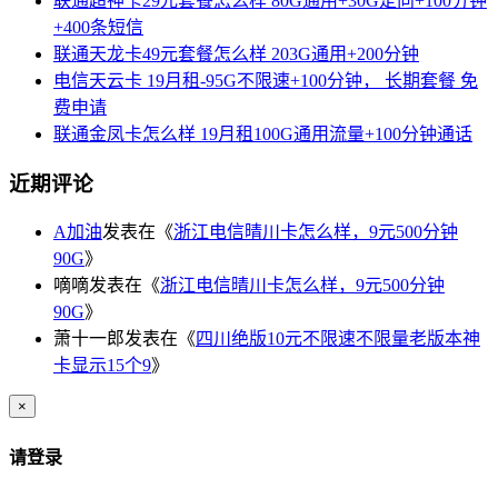
联通超神卡29元套餐怎么样 80G通用+30G定向+100分钟
+400条短信
联通天龙卡49元套餐怎么样 203G通用+200分钟
电信天云卡 19月租-95G不限速+100分钟， 长期套餐 免
费申请
联通金凤卡怎么样 19月租100G通用流量+100分钟通话
近期评论
A加油
发表在《
浙江电信晴川卡怎么样，9元500分钟
90G
》
嘀嘀
发表在《
浙江电信晴川卡怎么样，9元500分钟
90G
》
萧十一郎
发表在《
四川绝版10元不限速不限量老版本神
卡显示15个9
》
×
请登录