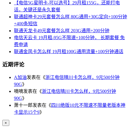
【电信5G星明卡-可以选号】29月租155G，还能打电
话，关键还是永久套餐
联通超神卡29元套餐怎么样 80G通用+30G定向+100分钟
+400条短信
联通天龙卡49元套餐怎么样 203G通用+200分钟
电信天云卡 19月租-95G不限速+100分钟， 长期套餐 免
费申请
联通金凤卡怎么样 19月租100G通用流量+100分钟通话
近期评论
A加油
发表在《
浙江电信晴川卡怎么样，9元500分钟
90G
》
嘀嘀
发表在《
浙江电信晴川卡怎么样，9元500分钟
90G
》
萧十一郎
发表在《
四川绝版10元不限速不限量老版本神
卡显示15个9
》
×