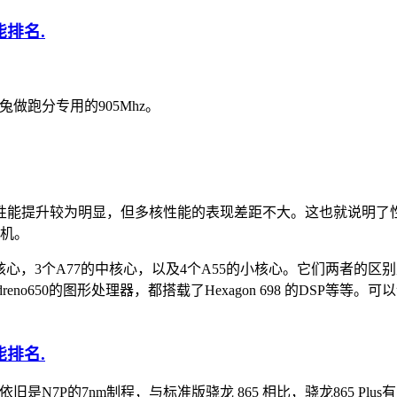
.
兔做跑分专用的905Mhz。
5，其单核性能提升较为明显，但多核性能的表现差距不大。这也就
新机。
7的大核心，3个A77的中核心，以及4个A55的小核心。它们两者
eno650的图形处理器，都搭载了Hexagon 698 的DSP等等。可
.
旧是N7P的7nm制程，与标准版骁龙 865 相比，骁龙865 Plu