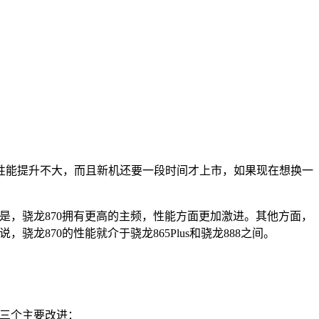
说明了性能提升不大，而且新机还要一段时间才上市，如果现在想换一
的区别是，骁龙870拥有更高的主频，性能方面更加激进。其他方面，
以说，骁龙870的性能就介于骁龙865Plus和骁龙888之间。
s有三个主要改进：