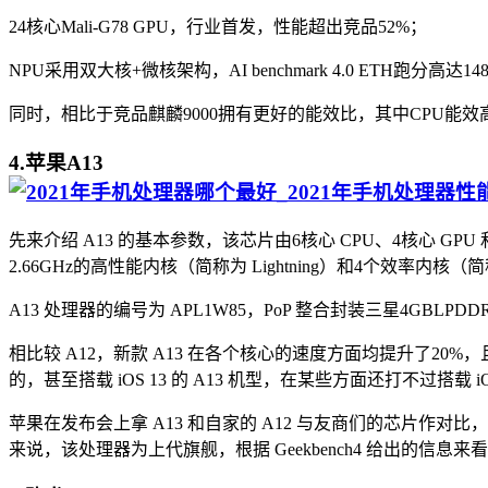
24核心Mali-G78 GPU，行业首发，性能超出竞品52%；
NPU采用双大核+微核架构，AI benchmark 4.0 ETH跑分高达
同时，相比于竞品麒麟9000拥有更好的能效比，其中CPU能效高
4.苹果A13
先来介绍 A13 的基本参数，该芯片由6核心 CPU、4核心 GP
2.66GHz的高性能内核（简称为 Lightning）和4个效率内核（简称
A13 处理器的编号为 APL1W85，PoP 整合封装三星4GBLPDDR
相比较 A12，新款 A13 在各个核心的速度方面均提升了20
的，甚至搭载 iOS 13 的 A13 机型，在某些方面还打不过搭载 iOS
苹果在发布会上拿 A13 和自家的 A12 与友商们的芯片作对
来说，该处理器为上代旗舰，根据 Geekbench4 给出的信息