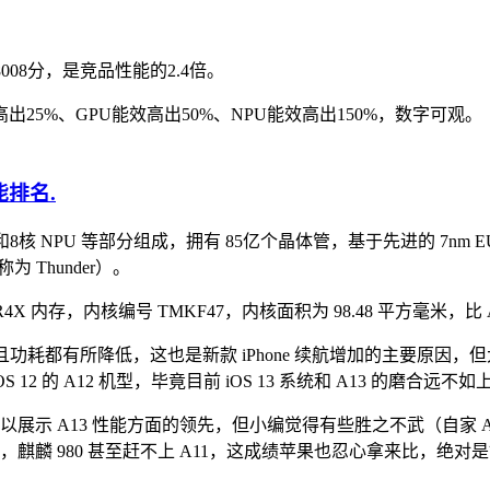
148008分，是竞品性能的2.4倍。
出25%、GPU能效高出50%、NPU能效高出150%，数字可观。
.
U 和8核 NPU 等部分组成，拥有 85亿个晶体管，基于先进的 7n
为 Thunder）。
4X 内存，内核编号 TMKF47，内核面积为 98.48 平方毫米，比 A1
%，且功耗都有所降低，这也是新款 iPhone 续航增加的主要原因
 12 的 A12 机型，毕竟目前 iOS 13 系统和 A13 的磨合远不
比，以展示 A13 性能方面的领先，但小编觉得有些胜之不武（自家 
来看，麒麟 980 甚至赶不上 A11，这成绩苹果也忍心拿来比，绝对