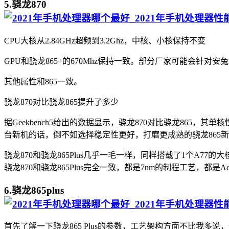
5.骁龙870
CPU大核从2.84GHz超频到3.2Ghz，中核、小核保持不变
GPU和骁龙865+的670Mhz保持一致。部分厂家可能会针对安兔
其他属性和865一致。
骁龙870对比骁龙865提升了多少
据Geekbench5给出的数据显示，骁龙870对比骁龙86
台新机的话，倒不如选择稳定性更好，打磨更成熟的骁龙865
骁龙870和骁龙865Plus几乎一毛一样，同样搭载了1个A7
骁龙870和骁龙865Plus完全一致，都是7nm的制程工艺，都是Adr
6.骁龙865plus
首先了解一下骁龙865 Plus的参数，工艺架构方面不比我多说，依