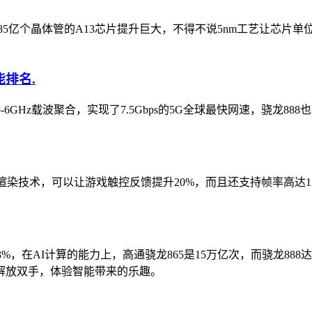
85亿个晶体管的A13芯片提升巨大，不得不说5nm工艺让芯片
.
ub-6GHz载波聚合，实现了7.5Gbps的5G全球最快网速，骁
辨率可变渲染技术，可以让游戏触控反馈提升20%，而且还支持帧率高达1
能提升43%，在AI计算的能力上，高通骁龙865是15万亿次，而骁龙
解放双手，体验智能带来的乐趣。