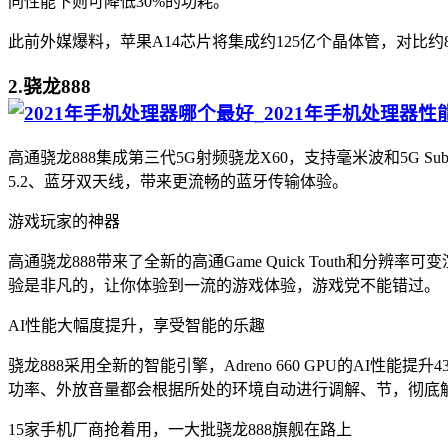
同性能下则可降低30%的功耗。
此前外媒爆料，苹果A14芯片将集成约125亿个晶体管，对比约
2.骁龙888
高通骁龙888集成第三代5G射频骁龙X60，支持毫米波和5G S
5.2、蓝牙双天线，带来更流畅的蓝牙传输体验。
游戏玩家的神器
高通骁龙888带来了全新的高通Game Quick Touth和分
验是非凡的，让你体验到一流的游戏体验，游戏党不能错过。
AI性能大幅度提升，享受智能的乐趣
骁龙888采用全新的智能引擎，Adreno 660 GPU的AI性
功率、外放音量都会根据所处的环境自动进行调解、节，彻底
15家手机厂商抢着用，一大批骁龙888旗舰在路上