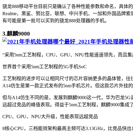
骁龙888移动平台目前只是确认了各种性能参数和命名，具体的
Realme、黑鲨、努比亚、联想、中兴手机、一加和外国品牌索尼
有可能是第一批可以买到的骁龙888处理器的手机。
3.麒麟9000
“采用5nm工艺制程，CPU、GPU、NPU性能遥遥领先，而且
世界首个采用5nm工艺制程的5G手机SoC
工艺制程的进步可以让相同尺寸的芯片容纳更多的晶体管，往往代表着芯
A14仿生是第一款正式发布的5nm手机芯片。但这款芯片外挂的
但与A14仿生不同的是，发展到麒麟9000这一代，华为巴龙
远超过竞品的峰值表现。得益于5nm工艺制程，麒麟9000集成了
CPU、GPU、NPU大升级，性能表现远超竞品
8核心CPU，三档能效架构最高主频可达3.13GHz，比竞品快出1