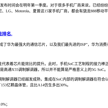
发布时间会在明年第一季度。对于很多手机厂商来说，已经纷纷准
、LG、Motorola、夏普这15家手机厂商，都会有骁龙888移
.
集成了华为最强大的通信芯片，以及我们最先进的ISP”，华为消费者
片能效比的提升。此时，手机SoC工艺制程的接力棒正在从7nm向5
是高通X55调制解调器，所以并不能算是严格意义上的5G SoC。
5G调制解调器已经越发成熟，集成在SoC内部的调制解调器在符
153亿颗晶体管，且比A14仿生多出30%。
0%；