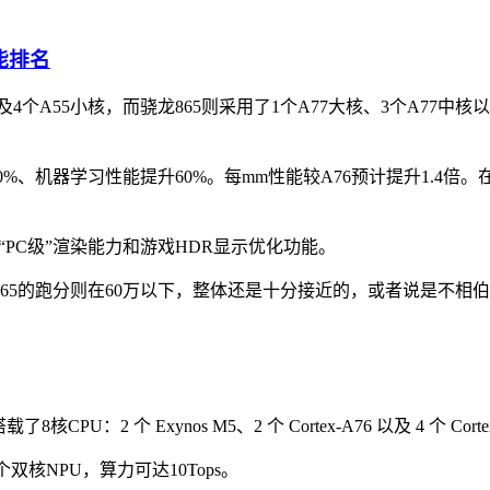
4个A55小核，而骁龙865则采用了1个A77大核、3个A77中核
提升30%、机器学习性能提升60%。每mm性能较A76预计提升1.4
且提供“PC级”渲染能力和游戏HDR显示优化功能。
865的跑分则在60万以下，整体还是十分接近的，或者说是不相
CPU：2 个 Exynos M5、2 个 Cortex-A76 以及 4 个 Corte
个双核NPU，算力可达10Tops。