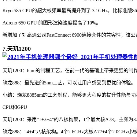
Kryo 585 CPU的超大核频率最高提升到了 3.1GHz，比标准版8
Adreno 650 GPU 的图形渲染速度提高了10%。
新增加了对高通公司FastConnect 6900连接套件的兼容性，该公司称
7.天玑1200
天玑1200：6nm的制程工艺，在前一代的基础上带来更强的制
骁龙888：最先进的5nm工艺，可以让用户感受到更优的体验。
小结：骁龙8885nm的工艺制程，能够更大程度的提升性能与功
CPU和GPU
天玑1200：采用“1+3+4”的八核构架，1个最大核A78，主频为3.0G
骁龙888：“4+4”八核架构。4个2.6GHz大核A77+4个2.0GHz小核