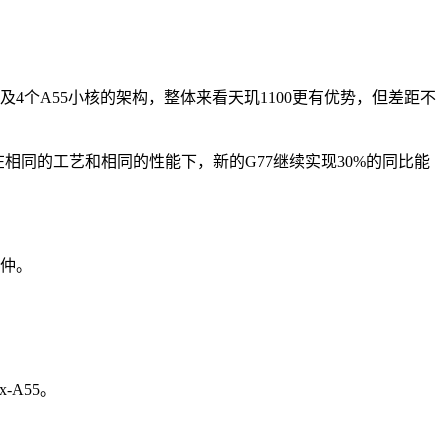
以及4个A55小核的架构，整体来看天玑1100更有优势，但差距不
倍。在相同的工艺和相同的性能下，新的G77继续实现30%的同比能
伯仲。
x-A55。