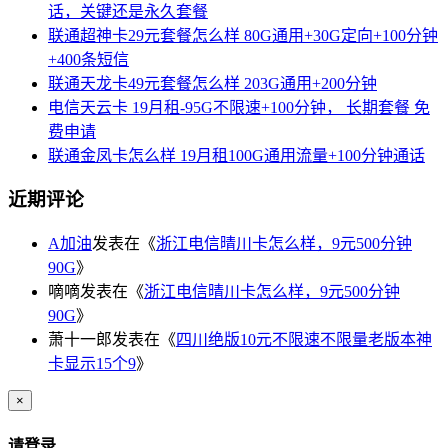
话，关键还是永久套餐
联通超神卡29元套餐怎么样 80G通用+30G定向+100分钟
+400条短信
联通天龙卡49元套餐怎么样 203G通用+200分钟
电信天云卡 19月租-95G不限速+100分钟， 长期套餐 免
费申请
联通金凤卡怎么样 19月租100G通用流量+100分钟通话
近期评论
A加油
发表在《
浙江电信晴川卡怎么样，9元500分钟
90G
》
嘀嘀
发表在《
浙江电信晴川卡怎么样，9元500分钟
90G
》
萧十一郎
发表在《
四川绝版10元不限速不限量老版本神
卡显示15个9
》
×
请登录