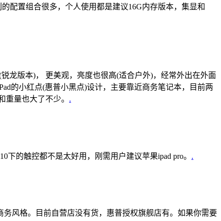
列的配置组合很多，个人使用都是建议16G内存版本，集显和
锐龙版本)， 更美观，亮度也很高(适合户外)，经常外出在外面
Pad的小红点(惠普小黑点)设计，主要靠近商务笔记本，目前两
积和重量也大了不少。
.
的触控都不是太好用，刚需用户建议苹果ipad pro。
.
端商务风格。目前自营店没有货，惠普授权旗舰店有。如果你需要