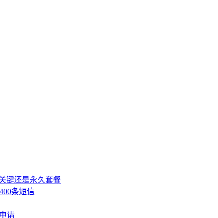
，关键还是永久套餐
400条短信
费申请