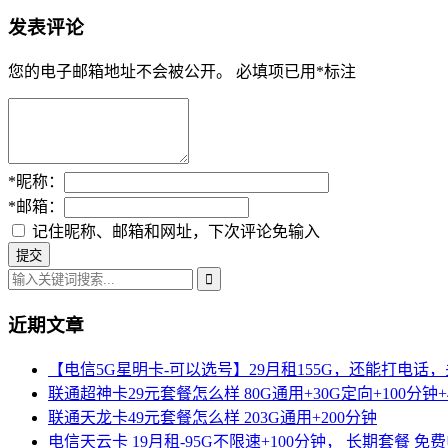
发表评论
您的电子邮箱地址不会被公开。
必填项已用
*
标注
*
昵称：
*
邮箱：
记住昵称、邮箱和网址，下次评论免输入
近期文章
【电信5G星明卡-可以选号】29月租155G，还能打电话
联通超神卡29元套餐怎么样 80G通用+30G定向+100分钟+
联通天龙卡49元套餐怎么样 203G通用+200分钟
电信天云卡 19月租-95G不限速+100分钟， 长期套餐 免