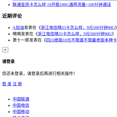
联通金凤卡怎么样 19月租100G通用流量+100分钟通话
近期评论
A加油
发表在《
浙江电信晴川卡怎么样，9元500分钟90G
嘀嘀
发表在《
浙江电信晴川卡怎么样，9元500分钟90G
》
萧十一郎
发表在《
四川绝版10元不限速不限量老版本神卡
×
请登录
您还未登录，请登录后再进行相关操作！
登 录
注 册
中国联通
中国电信
中国移动