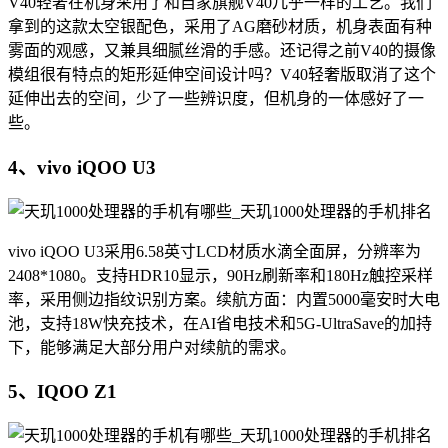
V40轻奢在机身采用了和自家旗舰V40几乎一样的工艺。我们
拿到的这款太空银配色，采用了AG磨砂材质，机身表面有种
雾面的观感，又兼具细腻丝滑的手感。还记得之前V40的摄像
模组很有特点的矩形延伸空间设计吗？V40轻奢版取消了这个
延伸出去的空间，少了一些辨识度，但机身的一体感好了一
些。
4、vivo iQOO U3
vivo iQOO U3采用6.58英寸LCD材质水滴全面屏，分辨率为
2408*1080。支持HDR10显示，90Hz刷新率和180Hz触控采样
率，采用侧边指纹识别方案。续航方面：内置5000毫安时大电
池，支持18W快充技术，在AI省电技术和5G-UltraSave的加持
下，能够满足大部分用户对续航的需求。
5、IQOO Z1