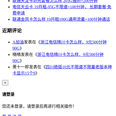
联通天龙卡49元套餐怎么样 203G通用+200分钟
电信天云卡 19月租-95G不限速+100分钟， 长期套餐 免
费申请
联通金凤卡怎么样 19月租100G通用流量+100分钟通话
近期评论
A加油
发表在《
浙江电信晴川卡怎么样，9元500分钟
90G
》
嘀嘀
发表在《
浙江电信晴川卡怎么样，9元500分钟
90G
》
萧十一郎
发表在《
四川绝版10元不限速不限量老版本神
卡显示15个9
》
×
请登录
您还未登录，请登录后再进行相关操作！