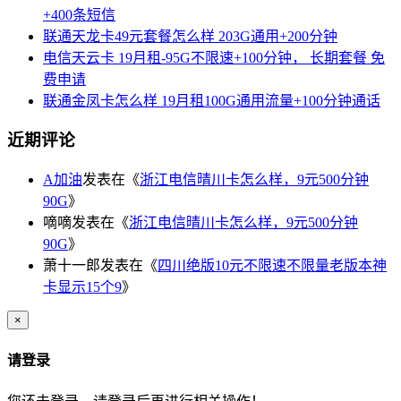
+400条短信
联通天龙卡49元套餐怎么样 203G通用+200分钟
电信天云卡 19月租-95G不限速+100分钟， 长期套餐 免
费申请
联通金凤卡怎么样 19月租100G通用流量+100分钟通话
近期评论
A加油
发表在《
浙江电信晴川卡怎么样，9元500分钟
90G
》
嘀嘀
发表在《
浙江电信晴川卡怎么样，9元500分钟
90G
》
萧十一郎
发表在《
四川绝版10元不限速不限量老版本神
卡显示15个9
》
×
请登录