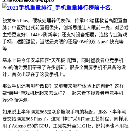
.
骁龙865 Plus，硬核处理器代表作，传承PC端拯救者高配置血
脉；中置弹出式前置摄像头，创新思维让人眼前一亮，对游戏
主播更友好；144Hz刷新率；还支持设备拓展，连接专业游戏
手柄、适配键鼠，当然最亮眼的还是90W的双Type-C快充等
等…
基本上是今年安卓阵容“天花板”配置，同时拯救者电竞手机
Pro的确为我们带来了许多创新，很多全面屏手机不具备的设
计，首次出现在了这款手机上。
那么手机还有哪些改良？又能带来哪些体验上的创新？这样一
款“装甲”游戏机玩起来怎么样？一起来看下拯救者电竞手机
Pro全面评测。
如果说上半年骁龙865是众多旗舰手机的标配，那么下半年就
要交给骁龙865 Plus了。这颗“神U”采用7nm工艺制程，同样采
用了Adreno 650的GPU，主频提升至3.1GHz，妈妈再也不用担