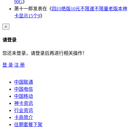
90G
》
萧十一郎
发表在《
四川绝版10元不限速不限量老版本神
卡显示15个9
》
×
请登录
您还未登录，请登录后再进行相关操作！
登 录
注 册
中国联通
中国电信
中国移动
神卡资讯
行业资讯
卡商简介
往期套餐下架