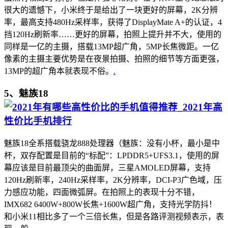
很大的遗憾下，小米终于是给出了一块更好的屏幕，2K分辨
率，最高支持480Hz采样率，获得了DisplayMate A+的认证，4
挡120Hz刷新率……更好的屏幕，拍照上提升并不大，使用的
同样是一亿的主摄，搭载13MP超广角，5MP长焦微距。一亿
像素的主摄主要优势是在夜景拍摄、拍照的细节等方面更强，
13MP的超广角本就表现不俗。
.
5、魅族18
魅族18全系搭载骁龙888处理器（魅族：没有小杯，最小是中
杯，双存配置是目前的“标配”：LPDDR5+UFS3.1，使用的屏
幕应该是目前最顶尖的曲面屏，三星AMOLED屏幕，支持
120Hz刷新率，240Hz采样率，2K分辨率，DCI-P3广色域，压
力感应功能，四面微弧屏。在拍照上的表现十分不错，
IMX682 6400W+800W长焦+1600W超广角，支持光学防抖！
和小米11相比多了一个三倍长焦，但是各路评测视频表示，表