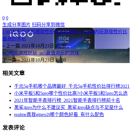
0
0
生成分享图片
扫码分享到微信
1500左右的手机哪款性价比高玩游戏_1500以内玩游戏性价比
最高的手机
« 上一篇
2021年10月23日 21:30
ps5哪些游戏好玩_ps5最值得玩的游戏
下一篇 »
2021年10月23日 21:30
相关文章
千元5g手机哪个品牌最好_千元5g手机性价比排行榜2021
小米平板5和5pro哪个性价比高?小米平板5和5pro怎么选
2021年智能手表排行榜_2021智能手表排行榜前十名
黑鲨4pro为什么不建议买_黑鲨4pro缺点与不足是什么
realme真我gtneo2t哪个颜色好看_有什么配色
发表评论