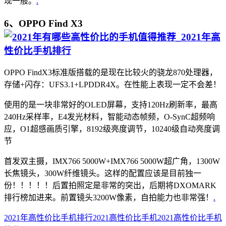
现一般。
.
6、OPPO Find X3
OPPO FindX3标准版搭载的是现在比较火的骁龙870处理器，
存储+闪存：UFS3.1+LPDDR4X。在性能上表现一定不会差！
使用的是一块非常好的OLED屏幕，支持120Hz刷新率，最高
240Hz采样率，E4发光材料，智能动态帧频，O-SynC超频响
应，O1超感画质引擎，8192级亮度调节，10240级自动亮度调
节
首发双主摄，IMX766 5000W+IMX766 5000W超广角，1300W
长焦镜头，300W纤维镜头。这样的配置应该是目前独一
份！！！！！后置拍照定是非常的突出，后期将DXOMARK
排行榜加进来。前置镜头3200W像素，自拍能力也非常强！
.
2021年高性价比手机排行
2021高性价比手机
2021高性价比手机