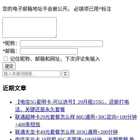
您的电子邮箱地址不会被公开。
必填项已用
*
标注
*
昵称：
*
邮箱：
记住昵称、邮箱和网址，下次评论免输入
近期文章
【电信5G星明卡-可以选号】29月租155G，还能打电
话，关键还是永久套餐
联通超神卡29元套餐怎么样 80G通用+30G定向+100分钟
+400条短信
联通天龙卡49元套餐怎么样 203G通用+200分钟
电信天云卡 19月租-95G不限速+100分钟， 长期套餐 免