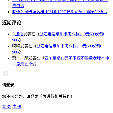
费申请
联通金凤卡怎么样 19月租100G通用流量+100分钟通话
近期评论
A加油
发表在《
浙江电信晴川卡怎么样，9元500分钟
90G
》
嘀嘀
发表在《
浙江电信晴川卡怎么样，9元500分钟
90G
》
萧十一郎
发表在《
四川绝版10元不限速不限量老版本神
卡显示15个9
》
×
请登录
您还未登录，请登录后再进行相关操作！
登 录
注 册