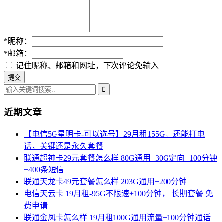
*
昵称：
*
邮箱：
记住昵称、邮箱和网址，下次评论免输入
近期文章
【电信5G星明卡-可以选号】29月租155G，还能打电
话，关键还是永久套餐
联通超神卡29元套餐怎么样 80G通用+30G定向+100分钟
+400条短信
联通天龙卡49元套餐怎么样 203G通用+200分钟
电信天云卡 19月租-95G不限速+100分钟， 长期套餐 免
费申请
联通金凤卡怎么样 19月租100G通用流量+100分钟通话