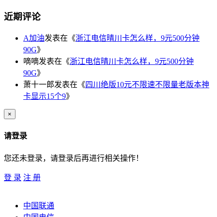
近期评论
A加油
发表在《
浙江电信晴川卡怎么样，9元500分钟
90G
》
嘀嘀
发表在《
浙江电信晴川卡怎么样，9元500分钟
90G
》
萧十一郎
发表在《
四川绝版10元不限速不限量老版本神
卡显示15个9
》
×
请登录
您还未登录，请登录后再进行相关操作！
登 录
注 册
中国联通