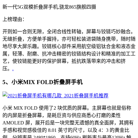
新一代5G双模折叠屏手机,骁龙865旗舰四摄
上榜理由：
开则如一合则无隙，全闭合线性转轴，屏幕与铰链巧妙融合。
无缝折叠，方便单手握持，亦可轻松装进袋随身携带，随时随
地尽享大屏乐趣。铰链核心部件采用航空级铝钛合金和液态金
属，轻薄、耐磨、抗冲击精密的铰链结构设计和精准的加工工
艺，使铰链能更好的保护屏幕，抵抗跌落带来的冲击和挤
压。
.
5、小米MIX FOLD折叠屏手机
小米 MIX FOLD 使用了2 块优质的屏幕。主屏幕也就是俗称
的内屏是折叠屏幕，是耗巨资与供应商悉心打磨的柔性
AMOLED 屏，展开后是一块完整无遗憾的真全面屏，其拥有
手感和视觉感极佳的 8.01 英寸的尺寸，以及 4：3 的黄金比
例，分辨率是 2480*1860，支持60Hz 刷新率与最高120Hz 触