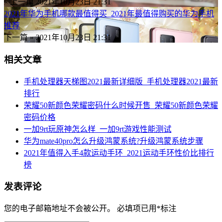
« 上一篇
2021年10月23日 21:31
2021年华为手机哪款最值得买_2021年最值得购买的华为手机
推荐
下一篇 »
2021年10月23日 21:31
相关文章
手机处理器天梯图2021最新详细版_手机处理器2021最新
排行
荣耀50新颜色荣耀密码什么时候开售_荣耀50新颜色荣耀
密码价格
一加9rt玩原神怎么样_一加9rt游戏性能测试
华为mate40pro怎么升级鸿蒙系统?升级鸿蒙系统步骤
2021年值得入手4款运动手环_2021运动手环性价比排行
榜
发表评论
您的电子邮箱地址不会被公开。
必填项已用
*
标注