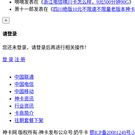
嘀嘀
发表在《
浙江电信晴川卡怎么样，9元500分钟90G
》
萧十一郎
发表在《
四川绝版10元不限速不限量老版本神卡
×
请登录
您还未登录，请登录后再进行相关操作！
登 录
注 册
中国联通
中国电信
中国移动
神卡资讯
行业资讯
卡商简介
往期套餐下架
神卡网 版权所有-神卡发布公众号:奶牛卡
鄂ICP备20001249号-5