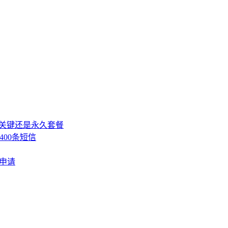
，关键还是永久套餐
400条短信
费申请
》