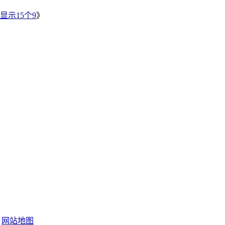
显示15个9
》
网站地图