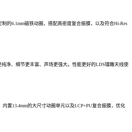
的6.1mm磁铁动圈，搭配高密度复合振膜，以及符合Hi-Res
质更纯净、细节更丰富、声场更强大。性能更好的LDS镭雕天线使
置13.4mm的大尺寸动圈单元以及LCP+PU复合振膜，优化