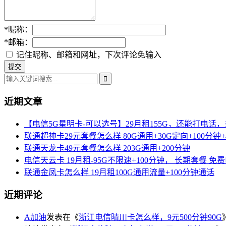
*
昵称：
*
邮箱：
记住昵称、邮箱和网址，下次评论免输入
近期文章
【电信5G星明卡-可以选号】29月租155G，还能打电话
联通超神卡29元套餐怎么样 80G通用+30G定向+100分钟+
联通天龙卡49元套餐怎么样 203G通用+200分钟
电信天云卡 19月租-95G不限速+100分钟， 长期套餐 免
联通金凤卡怎么样 19月租100G通用流量+100分钟通话
近期评论
A加油
发表在《
浙江电信晴川卡怎么样，9元500分钟90G