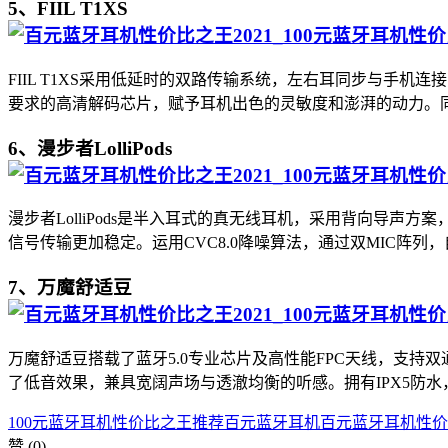
5、FIIL T1XS
FIIL T1XS采用低延时的双路传输系统，左右耳同步与手机连
要求的高清解码芯片，赋予耳机出色的灵敏度和澎湃的动力。
6、漫步者LolliPods
漫步者LolliPods是半入耳式的真无线耳机，采用背向导
信号传输更加稳定。运用CVC8.0降噪算法，通过双MIC阵
7、万魔舒适豆
万魔舒适豆搭载了蓝牙5.0专业芯片及高性能FPC天线，支持双
了低音效果，兼具宽阔声场与透澈均衡的听感。拥有IPX5防
100元蓝牙耳机性价比之王推荐
百元蓝牙耳机
百元蓝牙耳机性价
赞
(0)