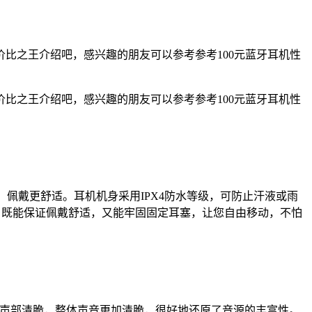
比之王介绍吧，感兴趣的朋友可以参考参考100元蓝牙耳机性
比之王介绍吧，感兴趣的朋友可以参考参考100元蓝牙耳机性
和外观设计，佩戴更舒适。耳机机身采用IPX4防水等级，可防止汗液或雨
胶卡口，既能保证佩戴舒适，又能牢固固定耳塞，让您自由移动，不怕
port Pro的声部清脆，整体声音更加清脆，很好地还原了音源的丰富性。